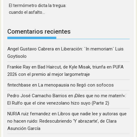
El termómetro dicta la tregua:
cuando el asfalto...
Comentarios recientes
Angel Gustavo Cabrera
en
Liberación: ´In memoriam´ Luis
Goytisolo
Frankie Ray
en
Bad Haircut, de Kyle Misak, triunfa en PUFA
2026 con el premio al mejor largometraje
fintechbase
en
La menopausia no llegó con sofocos
Pedro José Camacho Barrios
en
¡Diles que no me maten!»:
El Rulfo que el cine venezolano hizo suyo (Parte 2)
NURIA ruiz fernandez
en
Libros que nadie lee y autoras que
no hacen ruido: Redescubriendo ‘Y abrazarte’, de Clara
Asunción García