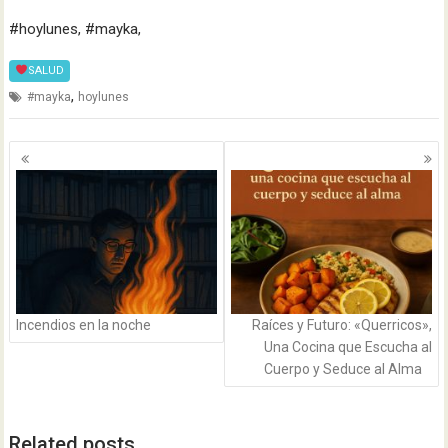
#hoylunes, #mayka,
SALUD
,
#mayka
hoylunes
Navegación
de
entradas
Incendios en la noche
Raíces y Futuro: «Querricos»,
Una Cocina que Escucha al
Cuerpo y Seduce al Alma
Related posts