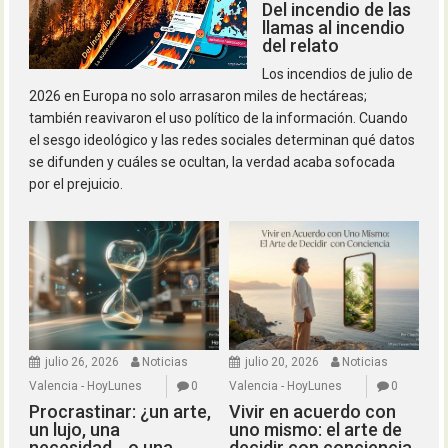
Del incendio de las
llamas al incendio
del relato
Los incendios de julio de
2026 en Europa no solo arrasaron miles de hectáreas;
también reavivaron el uso político de la información. Cuando
el sesgo ideológico y las redes sociales determinan qué datos
se difunden y cuáles se ocultan, la verdad acaba sofocada
por el prejuicio.
julio 26, 2026
Noticias
julio 20, 2026
Noticias
Valencia - HoyLunes
0
Valencia - HoyLunes
0
Procrastinar: ¿un arte,
Vivir en acuerdo con
un lujo, una
uno mismo: el arte de
necesidad… o una
decidir con conciencia