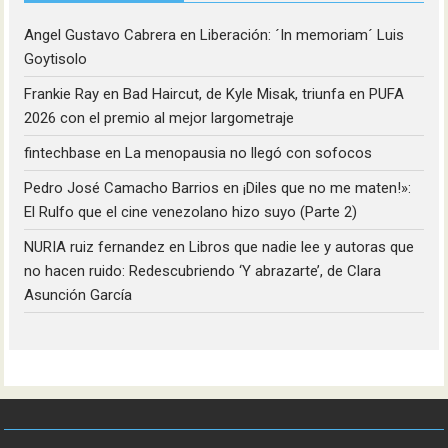
Angel Gustavo Cabrera
en
Liberación: ´In memoriam´ Luis
Goytisolo
Frankie Ray
en
Bad Haircut, de Kyle Misak, triunfa en PUFA
2026 con el premio al mejor largometraje
fintechbase
en
La menopausia no llegó con sofocos
Pedro José Camacho Barrios
en
¡Diles que no me maten!»:
El Rulfo que el cine venezolano hizo suyo (Parte 2)
NURIA ruiz fernandez
en
Libros que nadie lee y autoras que
no hacen ruido: Redescubriendo ‘Y abrazarte’, de Clara
Asunción García