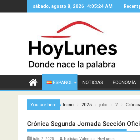
Saltar
sábado, agosto 8, 2026
4:05:26 AM
Recent 
al
contenido
ESPAÑOL
NOTICIAS
ECONOMÍA
You are here
Inicio
2025
julio
2
Crónic
Crónica Segunda Jornada Sección Ofic
julio 2, 2025
Noticias Valencia - HoyLunes