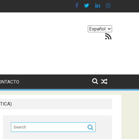
 en nuestro equilibrio emocional
Elegir
Feed RSS
un
idioma
ONTACTO
STICA)