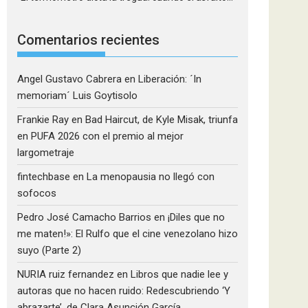
Comentarios recientes
Angel Gustavo Cabrera
en
Liberación: ´In
memoriam´ Luis Goytisolo
Frankie Ray
en
Bad Haircut, de Kyle Misak, triunfa
en PUFA 2026 con el premio al mejor
largometraje
fintechbase
en
La menopausia no llegó con
sofocos
Pedro José Camacho Barrios
en
¡Diles que no
me maten!»: El Rulfo que el cine venezolano hizo
suyo (Parte 2)
NURIA ruiz fernandez
en
Libros que nadie lee y
autoras que no hacen ruido: Redescubriendo ‘Y
abrazarte’, de Clara Asunción García