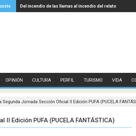
posts
Del incendio de las llamas al incendio del relato
Experto de Vithas explica cómo las olas de calor influyen
OPINIÓN
CULTURA
PERFIL
TURISMO
VIDA
C
a Segunda Jornada Sección Oficial II Edición PUFA (PUCELA FANTÁ
ial II Edición PUFA (PUCELA FANTÁSTICA)