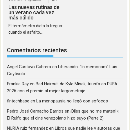
Las nuevas rutinas de
un verano cada vez
más cálido
El termómetro dicta la tregua:
cuando el asfalto...
Comentarios recientes
Angel Gustavo Cabrera
en
Liberación: ´In memoriam´ Luis
Goytisolo
Frankie Ray
en
Bad Haircut, de Kyle Misak, triunfa en PUFA
2026 con el premio al mejor largometraje
fintechbase
en
La menopausia no llegó con sofocos
Pedro José Camacho Barrios
en
¡Diles que no me maten!»:
El Rulfo que el cine venezolano hizo suyo (Parte 2)
NURIA ruiz fernandez
en
Libros que nadie lee y autoras que