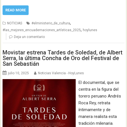
READ MORE
,
NOTICIAS
#elministerio_de_cultura
,
#las_mejores_encuadernaciones_artísticas_2025
hoylunes
Deja un comentario
Movistar estrena Tardes de Soledad, de Albert
Serra, la última Concha de Oro del Festival de
San Sebastián
julio 10, 2025
Noticias Valencia - HoyLunes
El documental, que se
centra en la figura del
torero peruano Andrés
Roca Rey, retrata
íntimamente y de
manera realista esta
tradición milenaria.