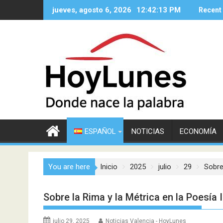
Saltar
jueves, agosto 6, 2026
12:42:15 PM
Recent
al
contenido
ESPAÑOL
NOTICIAS
ECONOMÍA
You are here
Inicio
2025
julio
29
Sobre
Sobre la Rima y la Métrica en la Poesía 
julio 29, 2025
Noticias Valencia - HoyLunes