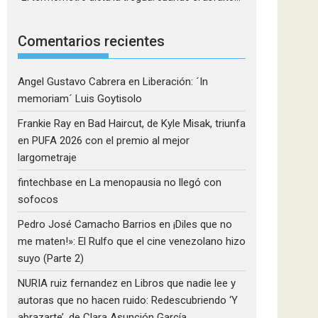
Comentarios recientes
Angel Gustavo Cabrera
en
Liberación: ´In
memoriam´ Luis Goytisolo
Frankie Ray
en
Bad Haircut, de Kyle Misak, triunfa
en PUFA 2026 con el premio al mejor
largometraje
fintechbase
en
La menopausia no llegó con
sofocos
Pedro José Camacho Barrios
en
¡Diles que no
me maten!»: El Rulfo que el cine venezolano hizo
suyo (Parte 2)
NURIA ruiz fernandez
en
Libros que nadie lee y
autoras que no hacen ruido: Redescubriendo ‘Y
abrazarte’, de Clara Asunción García