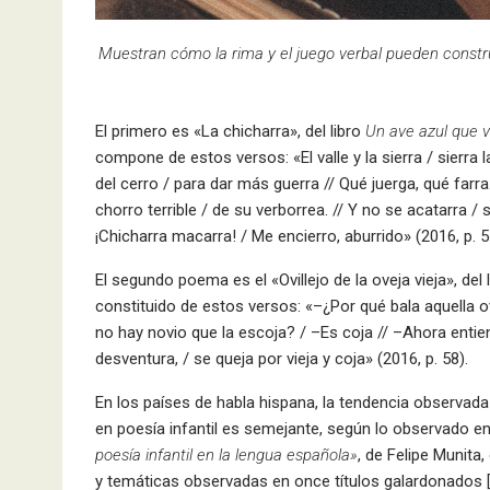
Muestran cómo la rima y el juego verbal pueden construi
El primero es «La chicharra», del libro
Un ave azul que v
compone de estos versos: «El valle y la sierra / sierra la
del cerro / para dar más guerra // Qué juerga, qué farra. 
chorro terrible / de su verborrea. // Y no se acatarra / s
¡Chicharra macarra! / Me encierro, aburrido» (2016, p. 5
El segundo poema es el «Ovillejo de la oveja vieja», del 
constituido de estos versos: «–¿Por qué bala aquella ov
no hay novio que la escoja? / –Es coja // –Ahora entie
desventura, / se queja por vieja y coja» (2016, p. 58).
En los países de habla hispana, la tendencia observada
en poesía infantil es semejante, según lo observado en
poesía infantil en la lengua española»
, de Felipe Munita
y temáticas observadas en once títulos galardonados [