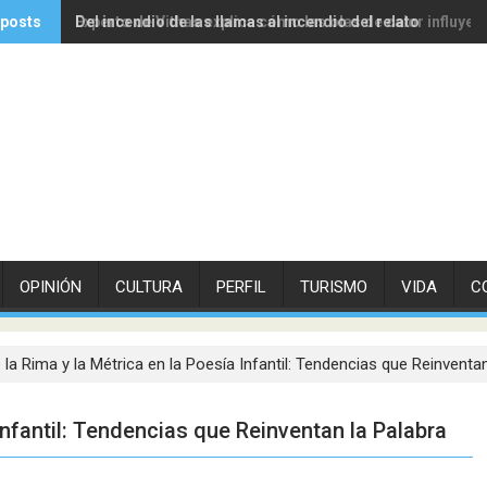
 posts
Del incendio de las llamas al incendio del relato
Experto de Vithas explica cómo las olas de calor influyen
OPINIÓN
CULTURA
PERFIL
TURISMO
VIDA
C
 la Rima y la Métrica en la Poesía Infantil: Tendencias que Reinventan
Infantil: Tendencias que Reinventan la Palabra