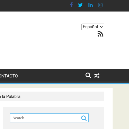
 en nuestro equilibrio emocional
Elegir
Feed RSS
un
idioma
ONTACTO
 la Palabra