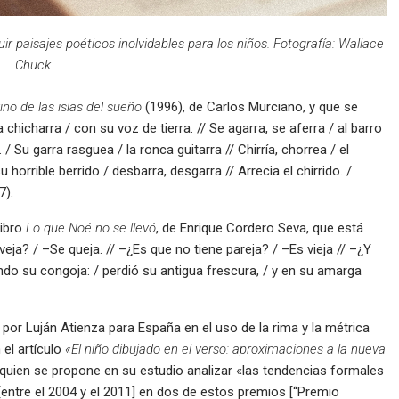
r paisajes poéticos inolvidables para los niños. Fotografía: Wallace
Chuck
ino de las islas del sueño
(1996), de Carlos Murciano, y que se
 chicharra / con su voz de tierra. // Se agarra, se aferra / al barro
/ Su garra rasguea / la ronca guitarra // Chirría, chorrea / el
u horrible berrido / desbarra, desgarra // Arrecia el chirrido. /
7).
libro
Lo que Noé no se llevó
, de Enrique Cordero Seva, que está
eja? / –Se queja. // –¿Es que no tiene pareja? / –Es vieja // –¿Y
ndo su congoja: / perdió su antigua frescura, / y en su amarga
 por Luján Atienza para España en el uso de la rima y la métrica
 el artículo
«El niño dibujado en el verso: aproximaciones a la nueva
, quien se propone en su estudio analizar «las tendencias formales
entre el 2004 y el 2011] en dos de estos premios [“Premio