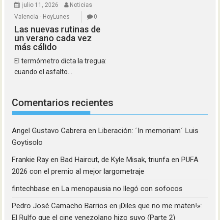
julio 11, 2026
Noticias
Valencia - HoyLunes
0
Las nuevas rutinas de
un verano cada vez
más cálido
El termómetro dicta la tregua:
cuando el asfalto...
Comentarios recientes
Angel Gustavo Cabrera
en
Liberación: ´In memoriam´ Luis
Goytisolo
Frankie Ray
en
Bad Haircut, de Kyle Misak, triunfa en PUFA
2026 con el premio al mejor largometraje
fintechbase
en
La menopausia no llegó con sofocos
Pedro José Camacho Barrios
en
¡Diles que no me maten!»:
El Rulfo que el cine venezolano hizo suyo (Parte 2)