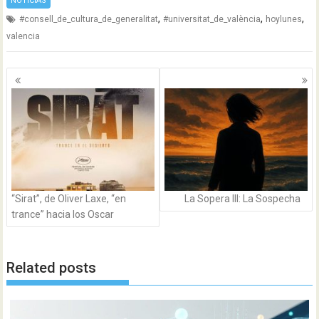
NOTICIAS
,
,
,
#consell_de_cultura_de_generalitat
#universitat_de_valència
hoylunes
valencia
Navegación
de
entradas
“Sirat”, de Oliver Laxe, “en
La Sopera III: La Sospecha
trance” hacia los Oscar
Related posts