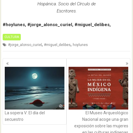
Hispánica. Socio del Círculo de
Escritores.
#hoylunes, #jorge_alonso_curiel, #miguel_delibes,
CULTURA
,
,
#jorge_alonso_curiel
#miguel_delibes
hoylunes
Navegación
de
entradas
La sopera V: El día del
El Museo Arqueológico
secuestro
Nacional acoge una gran
exposición sobre las mujeres
en las culturas indígenas