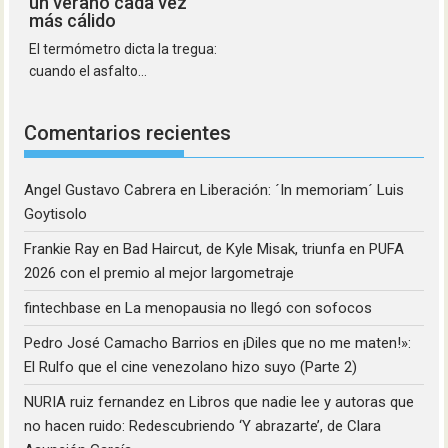
un verano cada vez
más cálido
El termómetro dicta la tregua:
cuando el asfalto...
Comentarios recientes
Angel Gustavo Cabrera
en
Liberación: ´In memoriam´ Luis
Goytisolo
Frankie Ray
en
Bad Haircut, de Kyle Misak, triunfa en PUFA
2026 con el premio al mejor largometraje
fintechbase
en
La menopausia no llegó con sofocos
Pedro José Camacho Barrios
en
¡Diles que no me maten!»:
El Rulfo que el cine venezolano hizo suyo (Parte 2)
NURIA ruiz fernandez
en
Libros que nadie lee y autoras que
no hacen ruido: Redescubriendo ‘Y abrazarte’, de Clara