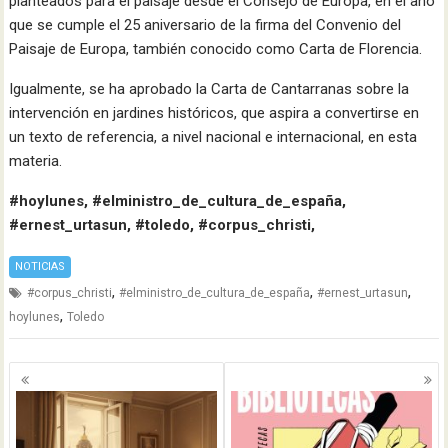
planteados para el paisaje desde el Consejo de Europa, en el año
que se cumple el 25 aniversario de la firma del Convenio del
Paisaje de Europa, también conocido como Carta de Florencia.
Igualmente, se ha aprobado la Carta de Cantarranas sobre la
intervención en jardines históricos, que aspira a convertirse en
un texto de referencia, a nivel nacional e internacional, en esta
materia.
#hoylunes, #elministro_de_cultura_de_españa,
#ernest_urtasun, #toledo, #corpus_christi,
NOTICIAS
,
,
,
#corpus_christi
#elministro_de_cultura_de_españa
#ernest_urtasun
,
hoylunes
Toledo
Navegación
de
entradas