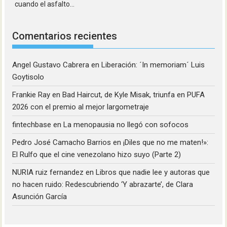
cuando el asfalto...
Comentarios recientes
Angel Gustavo Cabrera
en
Liberación: ´In memoriam´ Luis
Goytisolo
Frankie Ray
en
Bad Haircut, de Kyle Misak, triunfa en PUFA
2026 con el premio al mejor largometraje
fintechbase
en
La menopausia no llegó con sofocos
Pedro José Camacho Barrios
en
¡Diles que no me maten!»:
El Rulfo que el cine venezolano hizo suyo (Parte 2)
NURIA ruiz fernandez
en
Libros que nadie lee y autoras que
no hacen ruido: Redescubriendo ‘Y abrazarte’, de Clara
Asunción García