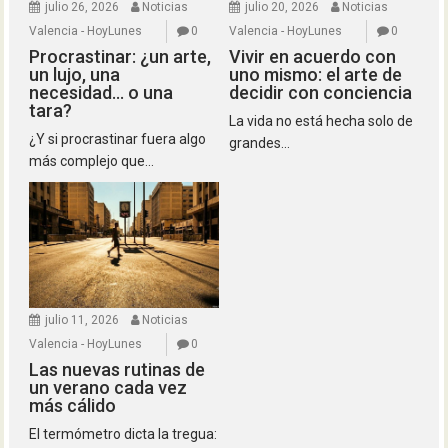
julio 26, 2026
Noticias
julio 20, 2026
Noticias
Valencia - HoyLunes
0
Valencia - HoyLunes
0
Procrastinar: ¿un arte,
Vivir en acuerdo con
un lujo, una
uno mismo: el arte de
necesidad… o una
decidir con conciencia
tara?
La vida no está hecha solo de
¿Y si procrastinar fuera algo
grandes...
más complejo que...
julio 11, 2026
Noticias
Valencia - HoyLunes
0
Las nuevas rutinas de
un verano cada vez
más cálido
El termómetro dicta la tregua: