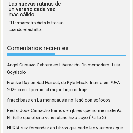
Las nuevas rutinas de
un verano cada vez
más cálido
El termómetro dicta la tregua:
cuando el asfalto...
Comentarios recientes
Angel Gustavo Cabrera
en
Liberación: ´In memoriam´ Luis
Goytisolo
Frankie Ray
en
Bad Haircut, de Kyle Misak, triunfa en PUFA
2026 con el premio al mejor largometraje
fintechbase
en
La menopausia no llegó con sofocos
Pedro José Camacho Barrios
en
¡Diles que no me maten!»:
El Rulfo que el cine venezolano hizo suyo (Parte 2)
NURIA ruiz fernandez
en
Libros que nadie lee y autoras que