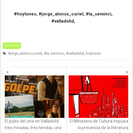
#hoylunes, #jorge_alonso_curiel, #la_seminci,
#valladolid,
CULTURA
,
,
,
#jorge_alonso_curiel
#la_seminci
#valladolid
hoylunes
Navegación
de
entradas
El pulso del cine en Valladolid:
El Ministerio de Cultura impulsa
tres miradas, tres heridas, una
la presencia de la literatura