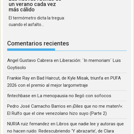
un verano cada vez
más cálido
El termómetro dicta la tregua:
cuando el asfalto...
Comentarios recientes
Angel Gustavo Cabrera
en
Liberación: ´In memoriam´ Luis
Goytisolo
Frankie Ray
en
Bad Haircut, de Kyle Misak, triunfa en PUFA
2026 con el premio al mejor largometraje
fintechbase
en
La menopausia no llegó con sofocos
Pedro José Camacho Barrios
en
¡Diles que no me maten!»:
El Rulfo que el cine venezolano hizo suyo (Parte 2)
NURIA ruiz fernandez
en
Libros que nadie lee y autoras que
no hacen ruido: Redescubriendo ‘Y abrazarte’, de Clara