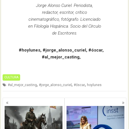
Jorge Alonso Curiel. Periodista,
redactor, escritor, crítico
cinematográfico, fotógrafo. Licenciado
en Filología Hispánica. Socio del Círculo
de Escritores.
#hoylunes, #jorge_alonso_curiel, #óscar,
#al_mejor_casting,
CULTURA
,
,
,
#al_mejor_casting
#jorge_alonso_curiel
#óscar
hoylunes
Navegación
de
entradas