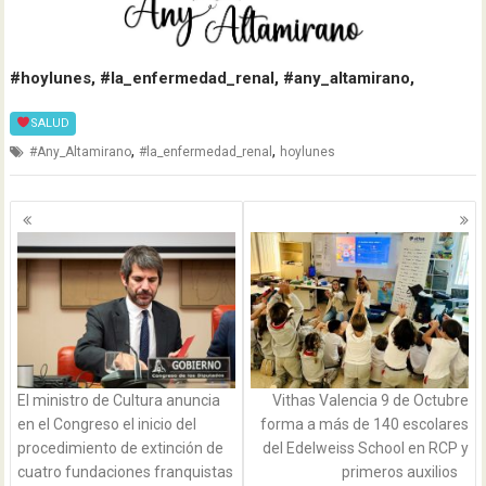
#hoylunes, #la_enfermedad_renal, #any_altamirano,
SALUD
,
,
#Any_Altamirano
#la_enfermedad_renal
hoylunes
Navegación
de
entradas
El ministro de Cultura anuncia
Vithas Valencia 9 de Octubre
en el Congreso el inicio del
forma a más de 140 escolares
procedimiento de extinción de
del Edelweiss School en RCP y
cuatro fundaciones franquistas
primeros auxilios