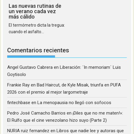
Las nuevas rutinas de
un verano cada vez
más cálido
El termómetro dicta la tregua:
cuando el asfalto...
Comentarios recientes
Angel Gustavo Cabrera
en
Liberación: ´In memoriam´ Luis
Goytisolo
Frankie Ray
en
Bad Haircut, de Kyle Misak, triunfa en PUFA
2026 con el premio al mejor largometraje
fintechbase
en
La menopausia no llegó con sofocos
Pedro José Camacho Barrios
en
¡Diles que no me maten!»:
El Rulfo que el cine venezolano hizo suyo (Parte 2)
NURIA ruiz fernandez
en
Libros que nadie lee y autoras que