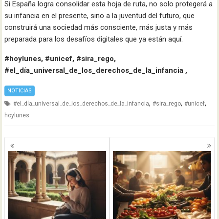
Si España logra consolidar esta hoja de ruta, no solo protegerá a
su infancia en el presente, sino a la juventud del futuro, que
construirá una sociedad más consciente, más justa y más
preparada para los desafíos digitales que ya están aquí.
#hoylunes, #unicef, #sira_rego,
#el_día_universal_de_los_derechos_de_la_infancia ,
NOTICIAS
,
,
,
#el_día_universal_de_los_derechos_de_la_infancia
#sira_rego
#unicef
hoylunes
Navegación
de
entradas