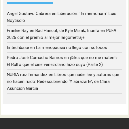
Angel Gustavo Cabrera
en
Liberación: ´In memoriam´ Luis
Goytisolo
Frankie Ray
en
Bad Haircut, de Kyle Misak, triunfa en PUFA
2026 con el premio al mejor largometraje
fintechbase
en
La menopausia no llegó con sofocos
Pedro José Camacho Barrios
en
¡Diles que no me maten!»:
El Rulfo que el cine venezolano hizo suyo (Parte 2)
NURIA ruiz fernandez
en
Libros que nadie lee y autoras que
no hacen ruido: Redescubriendo ‘Y abrazarte’, de Clara
Asunción García