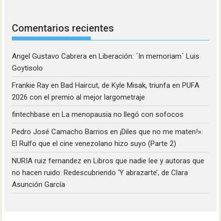
Comentarios recientes
Angel Gustavo Cabrera
en
Liberación: ´In memoriam´ Luis
Goytisolo
Frankie Ray
en
Bad Haircut, de Kyle Misak, triunfa en PUFA
2026 con el premio al mejor largometraje
fintechbase
en
La menopausia no llegó con sofocos
Pedro José Camacho Barrios
en
¡Diles que no me maten!»:
El Rulfo que el cine venezolano hizo suyo (Parte 2)
NURIA ruiz fernandez
en
Libros que nadie lee y autoras que
no hacen ruido: Redescubriendo ‘Y abrazarte’, de Clara
Asunción García