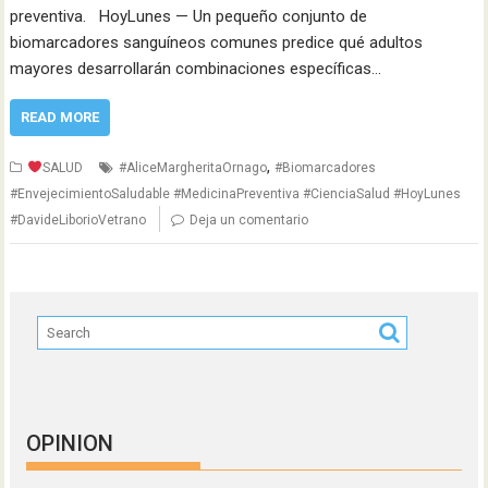
preventiva. HoyLunes — Un pequeño conjunto de
biomarcadores sanguíneos comunes predice qué adultos
mayores desarrollarán combinaciones específicas…
READ MORE
,
SALUD
#AliceMargheritaOrnago
#Biomarcadores
#EnvejecimientoSaludable #MedicinaPreventiva #CienciaSalud #HoyLunes
#DavideLiborioVetrano
Deja un comentario
OPINION