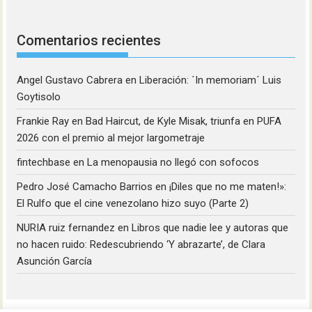
Comentarios recientes
Angel Gustavo Cabrera
en
Liberación: ´In memoriam´ Luis
Goytisolo
Frankie Ray
en
Bad Haircut, de Kyle Misak, triunfa en PUFA
2026 con el premio al mejor largometraje
fintechbase
en
La menopausia no llegó con sofocos
Pedro José Camacho Barrios
en
¡Diles que no me maten!»:
El Rulfo que el cine venezolano hizo suyo (Parte 2)
NURIA ruiz fernandez
en
Libros que nadie lee y autoras que
no hacen ruido: Redescubriendo ‘Y abrazarte’, de Clara
Asunción García