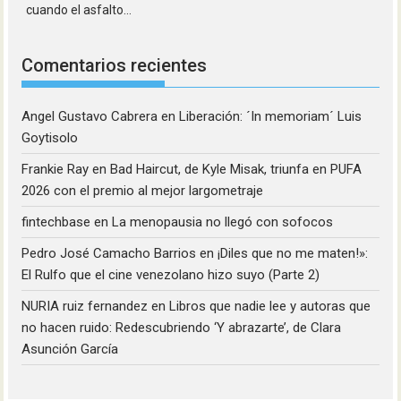
cuando el asfalto...
Comentarios recientes
Angel Gustavo Cabrera
en
Liberación: ´In memoriam´ Luis
Goytisolo
Frankie Ray
en
Bad Haircut, de Kyle Misak, triunfa en PUFA
2026 con el premio al mejor largometraje
fintechbase
en
La menopausia no llegó con sofocos
Pedro José Camacho Barrios
en
¡Diles que no me maten!»:
El Rulfo que el cine venezolano hizo suyo (Parte 2)
NURIA ruiz fernandez
en
Libros que nadie lee y autoras que
no hacen ruido: Redescubriendo ‘Y abrazarte’, de Clara
Asunción García