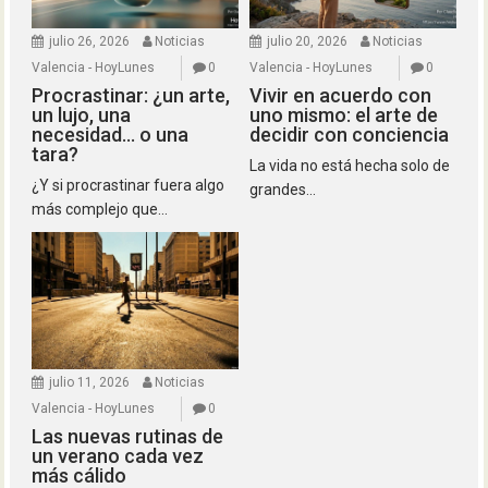
julio 26, 2026
Noticias
julio 20, 2026
Noticias
Valencia - HoyLunes
0
Valencia - HoyLunes
0
Procrastinar: ¿un arte,
Vivir en acuerdo con
un lujo, una
uno mismo: el arte de
necesidad… o una
decidir con conciencia
tara?
La vida no está hecha solo de
¿Y si procrastinar fuera algo
grandes...
más complejo que...
julio 11, 2026
Noticias
Valencia - HoyLunes
0
Las nuevas rutinas de
un verano cada vez
más cálido