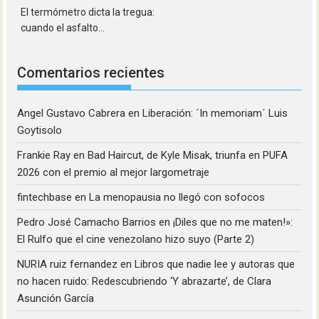
El termómetro dicta la tregua:
cuando el asfalto...
Comentarios recientes
Angel Gustavo Cabrera
en
Liberación: ´In memoriam´ Luis
Goytisolo
Frankie Ray
en
Bad Haircut, de Kyle Misak, triunfa en PUFA
2026 con el premio al mejor largometraje
fintechbase
en
La menopausia no llegó con sofocos
Pedro José Camacho Barrios
en
¡Diles que no me maten!»:
El Rulfo que el cine venezolano hizo suyo (Parte 2)
NURIA ruiz fernandez
en
Libros que nadie lee y autoras que
no hacen ruido: Redescubriendo ‘Y abrazarte’, de Clara
Asunción García