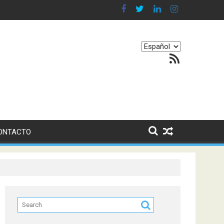
 en nuestro equilibrio emocional
Elegir
Feed RSS
un
idioma
ONTACTO