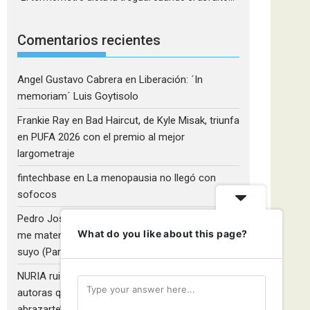
Comentarios recientes
Angel Gustavo Cabrera
en
Liberación: ´In
memoriam´ Luis Goytisolo
Frankie Ray
en
Bad Haircut, de Kyle Misak, triunfa
en PUFA 2026 con el premio al mejor
largometraje
fintechbase
en
La menopausia no llegó con
sofocos
Pedro José Camacho Barrios
en
¡Diles que no
What do you like about this page?
me maten!»: El Rulfo que el cine venezolano hizo
suyo (Parte 2)
NURIA ruiz fernandez
en
Libros que nadie lee y
autoras que no hacen ruido: Redescubriendo ‘Y
abrazarte’, de Clara Asunción García