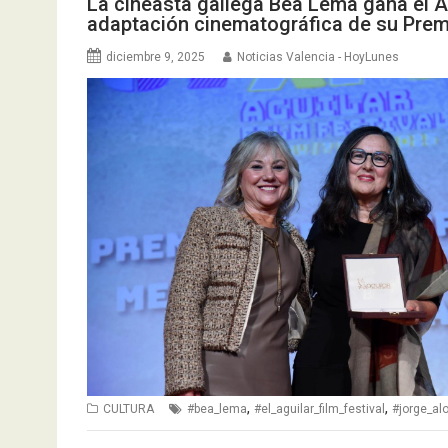
La cineasta gallega Bea Lema gana el Ag
adaptación cinematográfica de su Prem
diciembre 9, 2025
Noticias Valencia - HoyLunes
,
,
CULTURA
#bea_lema
#el_aguilar_film_festival
#jorge_al