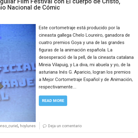
uilar Film Festival con El cuerpo de Cristo,
io Nacional de Cómic
Este cortometraje está producido por la
cineasta gallega Chelo Loureiro, ganadora de
cuatro premios Goya y una de las grandes
figuras de la animación española. La
desesperació de la pell, de la cineasta catalana
Mireia Vilapuig, y La diva, mi abuela y yo, de la
asturiana Inés G. Aparicio, logran los premios
a Mejor Cortometraje Español y de Animación,
respectivamente.…
READ MORE
,
onso_curiel
hoylunes
Deja un comentario