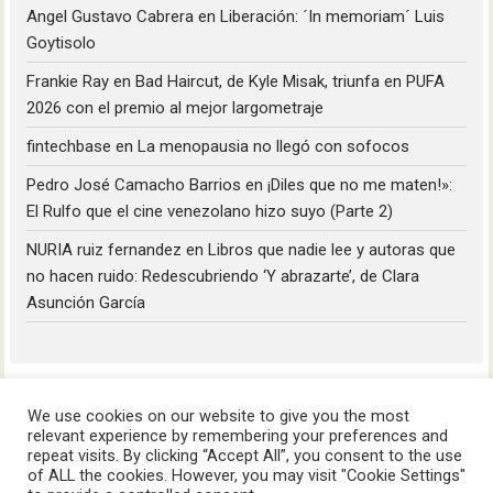
Angel Gustavo Cabrera
en
Liberación: ´In memoriam´ Luis
Goytisolo
Frankie Ray
en
Bad Haircut, de Kyle Misak, triunfa en PUFA
2026 con el premio al mejor largometraje
fintechbase
en
La menopausia no llegó con sofocos
Pedro José Camacho Barrios
en
¡Diles que no me maten!»:
El Rulfo que el cine venezolano hizo suyo (Parte 2)
NURIA ruiz fernandez
en
Libros que nadie lee y autoras que
no hacen ruido: Redescubriendo ‘Y abrazarte’, de Clara
Asunción García
We use cookies on our website to give you the most
relevant experience by remembering your preferences and
repeat visits. By clicking “Accept All”, you consent to the use
of ALL the cookies. However, you may visit "Cookie Settings"
HoyLunes © 2023