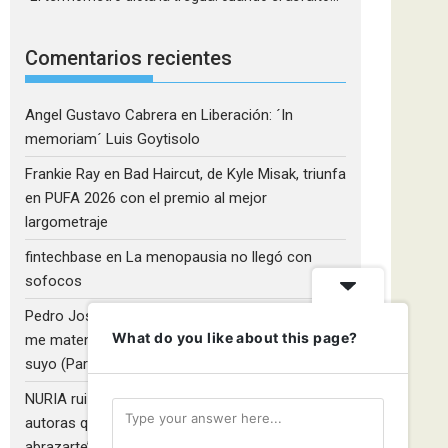
Comentarios recientes
Angel Gustavo Cabrera
en
Liberación: ´In
memoriam´ Luis Goytisolo
Frankie Ray
en
Bad Haircut, de Kyle Misak, triunfa
en PUFA 2026 con el premio al mejor
largometraje
fintechbase
en
La menopausia no llegó con
sofocos
Pedro José Camacho Barrios
en
¡Diles que no
What do you like about this page?
me maten!»: El Rulfo que el cine venezolano hizo
suyo (Parte 2)
NURIA ruiz fernandez
en
Libros que nadie lee y
autoras que no hacen ruido: Redescubriendo ‘Y
abrazarte’, de Clara Asunción García