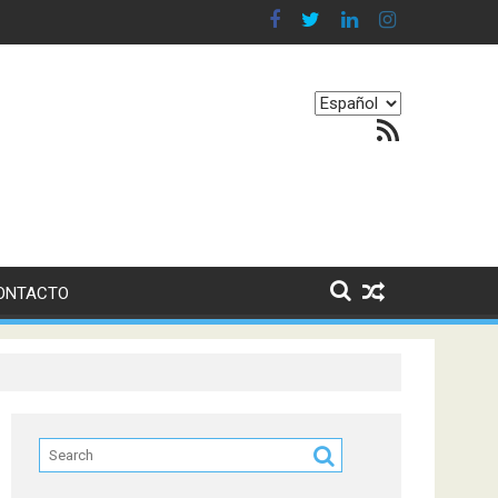
 en nuestro equilibrio emocional
Elegir
Feed RSS
un
idioma
ONTACTO