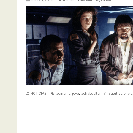
,
,
NOTICIAS
#cinema_jove
#ehabsoltan
#institut_valenci