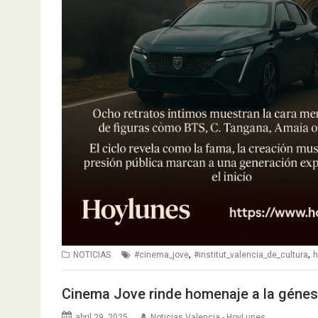
,
,
NOTICIAS
#cinema_jove
#institut_valencia_de_cultura
h
Cinema Jove rinde homenaje a la génesis
abril 29, 2025
Noticias Valencia - HoyLunes