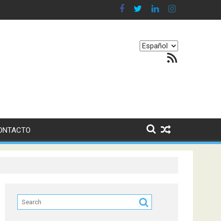
 en nuestro equilibrio emocional
Elegir
Feed RSS
un
idioma
ONTACTO