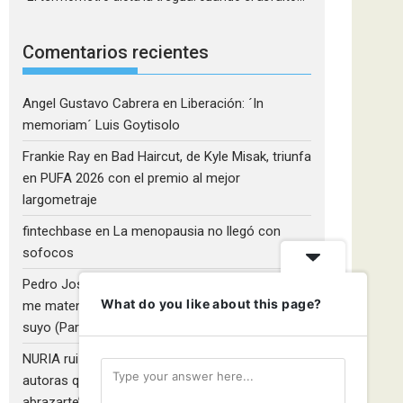
Comentarios recientes
Angel Gustavo Cabrera
en
Liberación: ´In
memoriam´ Luis Goytisolo
Frankie Ray
en
Bad Haircut, de Kyle Misak, triunfa
en PUFA 2026 con el premio al mejor
largometraje
fintechbase
en
La menopausia no llegó con
sofocos
Pedro José Camacho Barrios
en
¡Diles que no
What do you like about this page?
me maten!»: El Rulfo que el cine venezolano hizo
suyo (Parte 2)
NURIA ruiz fernandez
en
Libros que nadie lee y
autoras que no hacen ruido: Redescubriendo ‘Y
abrazarte’, de Clara Asunción García