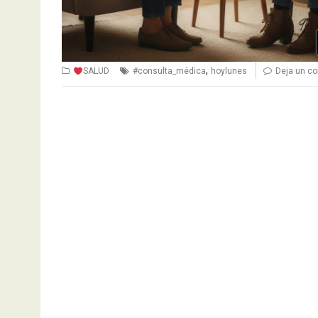
,
SALUD
#consulta_médica
hoylunes
Deja un c