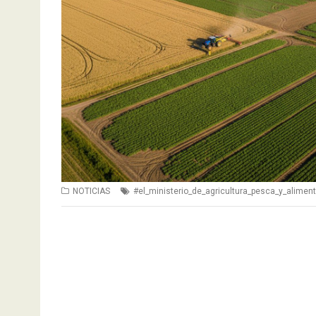
NOTICIAS
#el_ministerio_de_agricultura_pesca_y_alimen