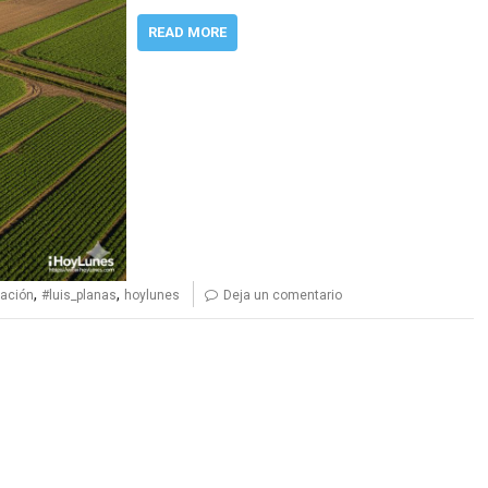
READ MORE
,
,
tación
#luis_planas
hoylunes
Deja un comentario