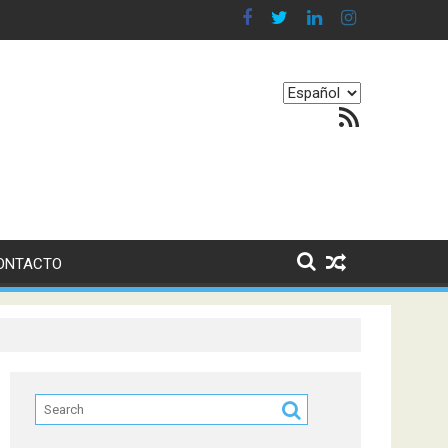
n en nuestro equilibrio emocional
Elegir
Feed RSS
un
idioma
ONTACTO