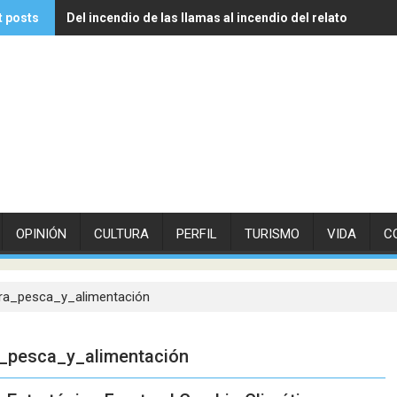
t posts
Del incendio de las llamas al incendio del relato
Experto de Vithas explica cómo las olas de calor influye
OPINIÓN
CULTURA
PERFIL
TURISMO
VIDA
C
ura_pesca_y_alimentación
a_pesca_y_alimentación