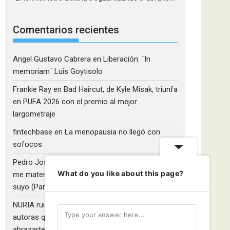
Comentarios recientes
Angel Gustavo Cabrera
en
Liberación: ´In
memoriam´ Luis Goytisolo
Frankie Ray
en
Bad Haircut, de Kyle Misak, triunfa
en PUFA 2026 con el premio al mejor
largometraje
fintechbase
en
La menopausia no llegó con
sofocos
Pedro José Camacho Barrios
en
¡Diles que no
What do you like about this page?
me maten!»: El Rulfo que el cine venezolano hizo
suyo (Parte 2)
NURIA ruiz fernandez
en
Libros que nadie lee y
autoras que no hacen ruido: Redescubriendo ‘Y
abrazarte’, de Clara Asunción García