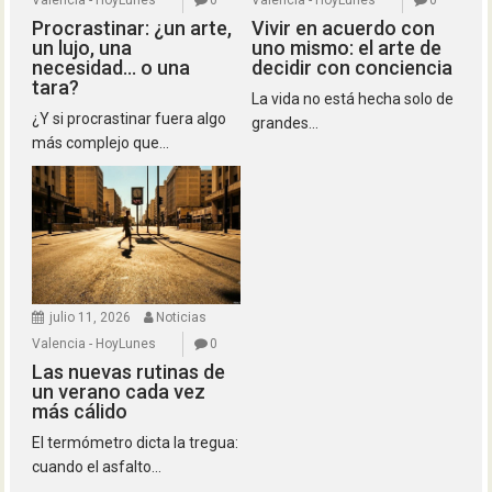
Valencia - HoyLunes
0
Valencia - HoyLunes
0
Procrastinar: ¿un arte,
Vivir en acuerdo con
un lujo, una
uno mismo: el arte de
necesidad… o una
decidir con conciencia
tara?
La vida no está hecha solo de
¿Y si procrastinar fuera algo
grandes...
más complejo que...
julio 11, 2026
Noticias
Valencia - HoyLunes
0
Las nuevas rutinas de
un verano cada vez
más cálido
El termómetro dicta la tregua:
cuando el asfalto...