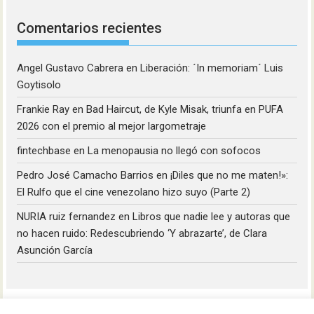
Comentarios recientes
Angel Gustavo Cabrera
en
Liberación: ´In memoriam´ Luis
Goytisolo
Frankie Ray
en
Bad Haircut, de Kyle Misak, triunfa en PUFA
2026 con el premio al mejor largometraje
fintechbase
en
La menopausia no llegó con sofocos
Pedro José Camacho Barrios
en
¡Diles que no me maten!»:
El Rulfo que el cine venezolano hizo suyo (Parte 2)
NURIA ruiz fernandez
en
Libros que nadie lee y autoras que
no hacen ruido: Redescubriendo ‘Y abrazarte’, de Clara
Asunción García