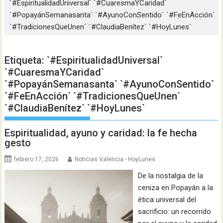
`#EspiritualidadUniversal` `#CuaresmaYCaridad`
`#PopayánSemanasanta` `#AyunoConSentido` `#FeEnAcción`
`#TradicionesQueUnen` `#ClaudiaBenítez` `#HoyLunes`
Etiqueta:
`#EspiritualidadUniversal`
`#CuaresmaYCaridad`
`#PopayánSemanasanta` `#AyunoConSentido`
`#FeEnAcción` `#TradicionesQueUnen`
`#ClaudiaBenítez` `#HoyLunes`
Espiritualidad, ayuno y caridad: la fe hecha
gesto
febrero 17, 2026
Noticias Valencia - HoyLunes
De la nostalgia de la
ceniza en Popayán a la
ética universal del
sacrificio: un recorrido