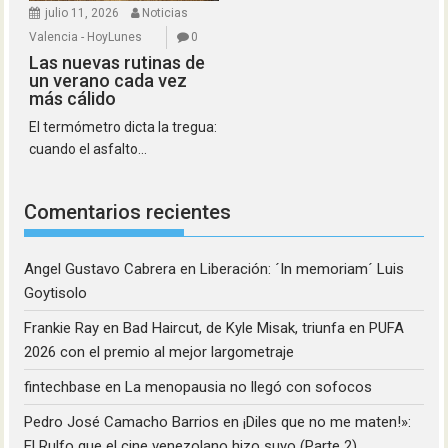
julio 11, 2026
Noticias
Valencia - HoyLunes
0
Las nuevas rutinas de
un verano cada vez
más cálido
El termómetro dicta la tregua:
cuando el asfalto...
Comentarios recientes
Angel Gustavo Cabrera
en
Liberación: ´In memoriam´ Luis
Goytisolo
Frankie Ray
en
Bad Haircut, de Kyle Misak, triunfa en PUFA
2026 con el premio al mejor largometraje
fintechbase
en
La menopausia no llegó con sofocos
Pedro José Camacho Barrios
en
¡Diles que no me maten!»:
El Rulfo que el cine venezolano hizo suyo (Parte 2)