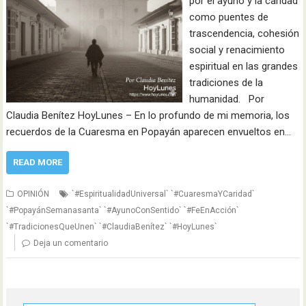
por el ayuno y la caridad
como puentes de
trascendencia, cohesión
social y renacimiento
espiritual en las grandes
tradiciones de la
humanidad. Por
Claudia Benítez HoyLunes – En lo profundo de mi memoria, los
recuerdos de la Cuaresma en Popayán aparecen envueltos en…
READ MORE
OPINIÓN
`#EspiritualidadUniversal` `#CuaresmaYCaridad`
`#PopayánSemanasanta` `#AyunoConSentido` `#FeEnAcción`
`#TradicionesQueUnen` `#ClaudiaBenítez` `#HoyLunes`
Deja un comentario