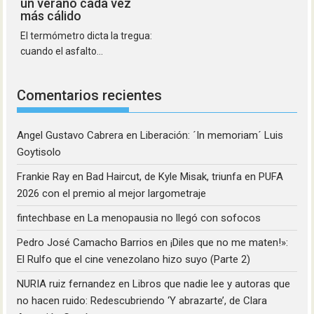
un verano cada vez
más cálido
El termómetro dicta la tregua:
cuando el asfalto...
Comentarios recientes
Angel Gustavo Cabrera
en
Liberación: ´In memoriam´ Luis
Goytisolo
Frankie Ray
en
Bad Haircut, de Kyle Misak, triunfa en PUFA
2026 con el premio al mejor largometraje
fintechbase
en
La menopausia no llegó con sofocos
Pedro José Camacho Barrios
en
¡Diles que no me maten!»:
El Rulfo que el cine venezolano hizo suyo (Parte 2)
NURIA ruiz fernandez
en
Libros que nadie lee y autoras que
no hacen ruido: Redescubriendo ‘Y abrazarte’, de Clara