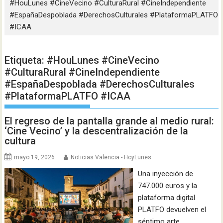
#HouLunes #CineVecino #CulturaRural #CineIndependiente
#EspañaDespoblada #DerechosCulturales #PlataformaPLATFO
#ICAA
Etiqueta:
#HouLunes #CineVecino
#CulturaRural #CineIndependiente
#EspañaDespoblada #DerechosCulturales
#PlataformaPLATFO #ICAA
El regreso de la pantalla grande al medio rural:
‘Cine Vecino’ y la descentralización de la
cultura
mayo 19, 2026
Noticias Valencia - HoyLunes
Una inyección de
747.000 euros y la
plataforma digital
PLATFO devuelven el
séptimo arte