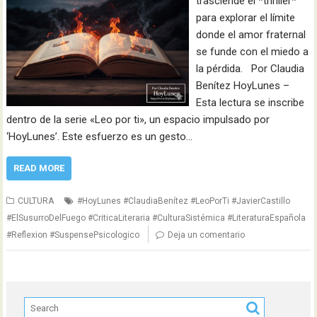
trasciende el *thriller*
para explorar el límite
donde el amor fraternal
se funde con el miedo a
la pérdida. Por Claudia
Benítez HoyLunes –
Esta lectura se inscribe
dentro de la serie «Leo por ti», un espacio impulsado por
‘HoyLunes’. Este esfuerzo es un gesto…
READ MORE
CULTURA
#HoyLunes #ClaudiaBenítez #LeoPorTi #JavierCastillo
#ElSusurroDelFuego #CriticaLiteraria #CulturaSistémica #LiteraturaEspañola
#Reflexion #SuspensePsicologico
Deja un comentario