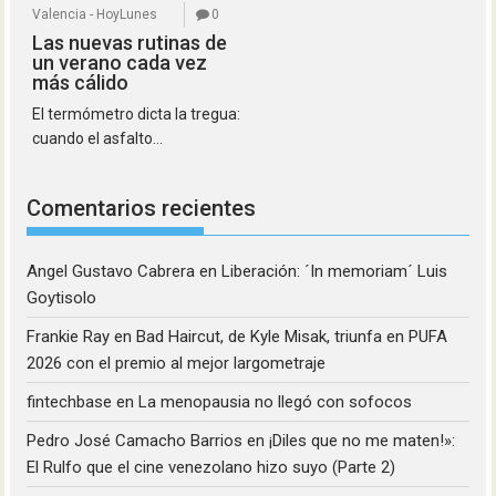
Valencia - HoyLunes
0
Las nuevas rutinas de
un verano cada vez
más cálido
El termómetro dicta la tregua:
cuando el asfalto...
Comentarios recientes
Angel Gustavo Cabrera
en
Liberación: ´In memoriam´ Luis
Goytisolo
Frankie Ray
en
Bad Haircut, de Kyle Misak, triunfa en PUFA
2026 con el premio al mejor largometraje
fintechbase
en
La menopausia no llegó con sofocos
Pedro José Camacho Barrios
en
¡Diles que no me maten!»:
El Rulfo que el cine venezolano hizo suyo (Parte 2)