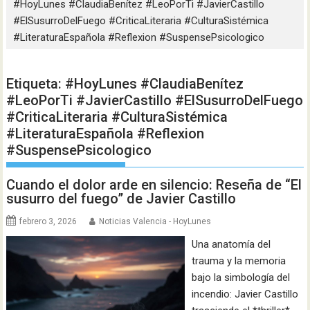
#HoyLunes #ClaudiaBenítez #LeoPorTi #JavierCastillo
#ElSusurroDelFuego #CriticaLiteraria #CulturaSistémica
#LiteraturaEspañola #Reflexion #SuspensePsicologico
Etiqueta:
#HoyLunes #ClaudiaBenítez
#LeoPorTi #JavierCastillo #ElSusurroDelFuego
#CriticaLiteraria #CulturaSistémica
#LiteraturaEspañola #Reflexion
#SuspensePsicologico
Cuando el dolor arde en silencio: Reseña de “El
susurro del fuego” de Javier Castillo
febrero 3, 2026
Noticias Valencia - HoyLunes
Una anatomía del
trauma y la memoria
bajo la simbología del
incendio: Javier Castillo