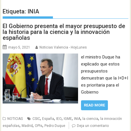
Etiqueta:
INIA
El Gobierno presenta el mayor presupuesto de
la historia para la ciencia y la innovación
españolas
mayo 5, 2021
Noticias Valencia - HoyLunes
el ministro Duque ha
explicado que estos
presupuestos
demuestran que la I+D+I
es prioritaria para el
Gobierno
READ MORE
,
,
,
,
,
,
NOTICIAS
CSIC
España
IEO
IGME
INIA
la ciencia
la innovación
,
,
,
españolas
Madrid
OPIs
Pedro Duque
Deja un comentario