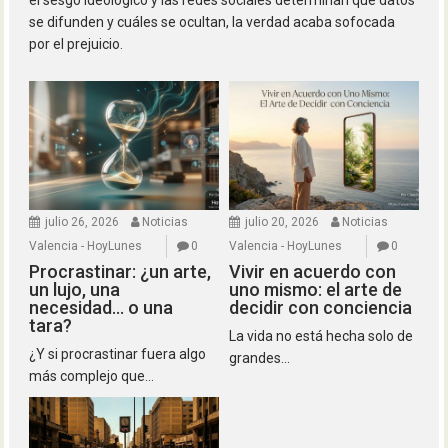
el sesgo ideológico y las redes sociales determinan qué datos
se difunden y cuáles se ocultan, la verdad acaba sofocada
por el prejuicio.
julio 26, 2026
Noticias
julio 20, 2026
Noticias
Valencia - HoyLunes
0
Valencia - HoyLunes
0
Procrastinar: ¿un arte,
Vivir en acuerdo con
un lujo, una
uno mismo: el arte de
necesidad… o una
decidir con conciencia
tara?
La vida no está hecha solo de
¿Y si procrastinar fuera algo
grandes...
más complejo que...