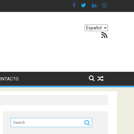
en nuestro equilibrio emocional
Elegir
Feed RSS
un
idioma
ONTACTO