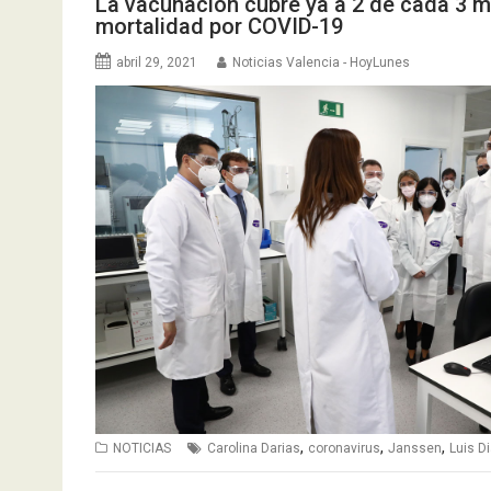
La vacunación cubre ya a 2 de cada 3 
mortalidad por COVID-19
abril 29, 2021
Noticias Valencia - HoyLunes
,
,
,
NOTICIAS
Carolina Darias
coronavirus
Janssen
Luis D