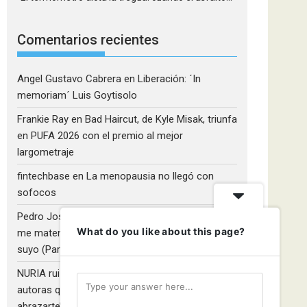
Comentarios recientes
Angel Gustavo Cabrera
en
Liberación: ´In
memoriam´ Luis Goytisolo
Frankie Ray
en
Bad Haircut, de Kyle Misak, triunfa
en PUFA 2026 con el premio al mejor
largometraje
fintechbase
en
La menopausia no llegó con
sofocos
Pedro José Camacho Barrios
en
¡Diles que no
What do you like about this page?
me maten!»: El Rulfo que el cine venezolano hizo
suyo (Parte 2)
NURIA ruiz fernandez
en
Libros que nadie lee y
autoras que no hacen ruido: Redescubriendo ‘Y
abrazarte’, de Clara Asunción García