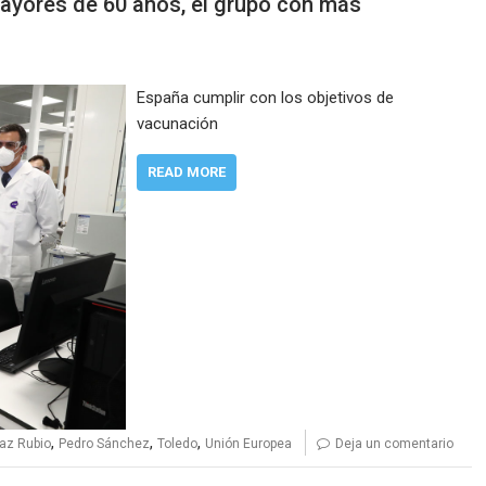
mayores de 60 años, el grupo con más
España cumplir con los objetivos de
vacunación
READ MORE
,
,
,
iaz Rubio
Pedro Sánchez
Toledo
Unión Europea
Deja un comentario