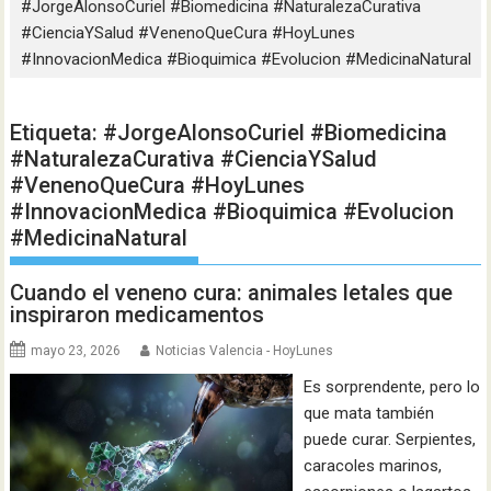
#JorgeAlonsoCuriel #Biomedicina #NaturalezaCurativa
#CienciaYSalud #VenenoQueCura #HoyLunes
#InnovacionMedica #Bioquimica #Evolucion #MedicinaNatural
Etiqueta:
#JorgeAlonsoCuriel #Biomedicina
#NaturalezaCurativa #CienciaYSalud
#VenenoQueCura #HoyLunes
#InnovacionMedica #Bioquimica #Evolucion
#MedicinaNatural
Cuando el veneno cura: animales letales que
inspiraron medicamentos
mayo 23, 2026
Noticias Valencia - HoyLunes
Es sorprendente, pero lo
que mata también
puede curar. Serpientes,
caracoles marinos,