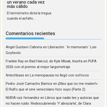
un verano cada vez
más cálido
El termómetro dicta la tregua:
cuando el asfalto...
Comentarios recientes
Angel Gustavo Cabrera
en
Liberación: ´In memoriam´ Luis
Goytisolo
Frankie Ray
en
Bad Haircut, de Kyle Misak, triunfa en PUFA
2026 con el premio al mejor largometraje
fintechbase
en
La menopausia no llegó con sofocos
Pedro José Camacho Barrios
en
¡Diles que no me maten!»:
El Rulfo que el cine venezolano hizo suyo (Parte 2)
NURIA ruiz fernandez
en
Libros que nadie lee y autoras que
no hacen ruido: Redescubriendo ‘Y abrazarte’, de Clara