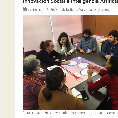
Innovación Social e Inteligencia Artific
septiembre 19, 2024
Noticias Valencia - HoyLunes
,
NOTICIAS
#Jovesólides
hoylunes
Deja un coment