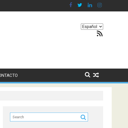
n en nuestro equilibrio emocional
Elegir
Feed RSS
un
idioma
ONTACTO