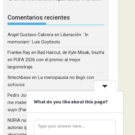
Comentarios recientes
Angel Gustavo Cabrera
en
Liberación: ´In
memoriam´ Luis Goytisolo
Frankie Ray
en
Bad Haircut, de Kyle Misak, triunfa
en PUFA 2026 con el premio al mejor
largometraje
fintechbase
en
La menopausia no llegó con
sofocos
Pedro José Camacho Barrios
en
¡Diles que no
What do you like about this page?
me maten!»: El Rulfo que el cine venezolano hizo
suyo (Parte 2)
NURIA ruiz fernandez
en
Libros que nadie lee y
autoras que no hacen ruido: Redescubriendo ‘Y
abrazarte’, de Clara Asunción García