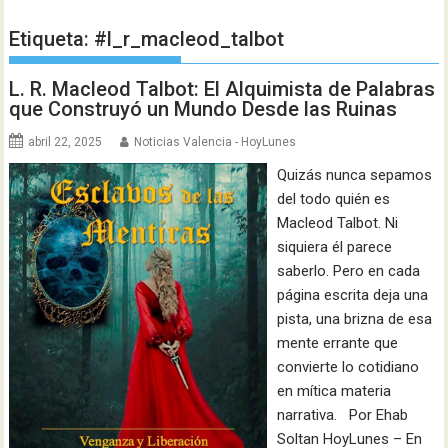
Etiqueta:
#l_r_macleod_talbot
L. R. Macleod Talbot: El Alquimista de Palabras
que Construyó un Mundo Desde las Ruinas
abril 22, 2025
Noticias Valencia - HoyLunes
Quizás nunca sepamos
del todo quién es
Macleod Talbot. Ni
siquiera él parece
saberlo. Pero en cada
página escrita deja una
pista, una brizna de esa
mente errante que
convierte lo cotidiano
en mítica materia
narrativa. Por Ehab
Soltan HoyLunes – En