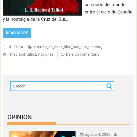
un rincón del mundo,
entre el cielo de España
y la nostalgia de la Cruz del Sur,…
READ MORE
,
CULTURA
#Detrás_de_cada_libro_hay_una_historia
,
#l_r_macleod_talbot
hoylunes
Deja un comentario
OPINION
agosto 4, 2026