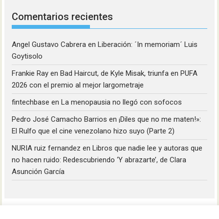
Comentarios recientes
Angel Gustavo Cabrera
en
Liberación: ´In memoriam´ Luis
Goytisolo
Frankie Ray
en
Bad Haircut, de Kyle Misak, triunfa en PUFA
2026 con el premio al mejor largometraje
fintechbase
en
La menopausia no llegó con sofocos
Pedro José Camacho Barrios
en
¡Diles que no me maten!»:
El Rulfo que el cine venezolano hizo suyo (Parte 2)
NURIA ruiz fernandez
en
Libros que nadie lee y autoras que
no hacen ruido: Redescubriendo ‘Y abrazarte’, de Clara
Asunción García