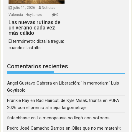
julio 11, 2026
Noticias
Valencia - HoyLunes
0
Las nuevas rutinas de
un verano cada vez
más cálido
El termómetro dicta la tregua:
cuando el asfalto...
Comentarios recientes
Angel Gustavo Cabrera
en
Liberación: ´In memoriam´ Luis
Goytisolo
Frankie Ray
en
Bad Haircut, de Kyle Misak, triunfa en PUFA
2026 con el premio al mejor largometraje
fintechbase
en
La menopausia no llegó con sofocos
Pedro José Camacho Barrios
en
¡Diles que no me maten!»: