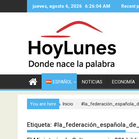
Saltar
jueves, agosto 6, 2026
6:26:04 AM
Recent 
al
contenido
ESPAÑOL
NOTICIAS
ECONOMÍA
You are here
Inicio
#la_federación_española_d
Etiqueta:
#la_federación_española_de_