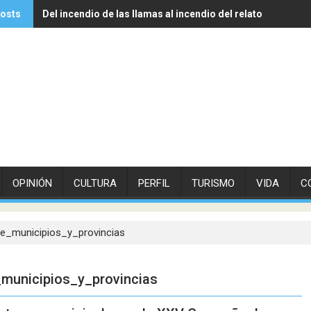
posts
Del incendio de las llamas al incendio del relato
Experto de Vithas explica cómo las olas de calor influyen 
OPINIÓN
CULTURA
PERFIL
TURISMO
VIDA
C
e_municipios_y_provincias
municipios_y_provincias