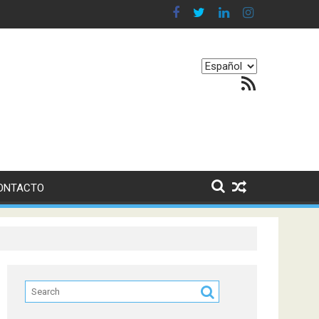
en nuestro equilibrio emocional
Elegir
Feed RSS
un
idioma
ONTACTO