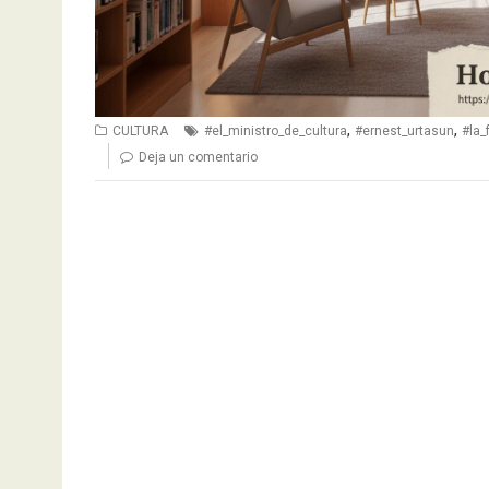
,
,
CULTURA
#el_ministro_de_cultura
#ernest_urtasun
#la_
Deja un comentario