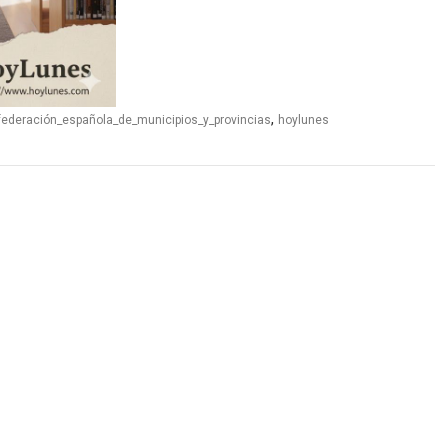
,
federación_española_de_municipios_y_provincias
hoylunes