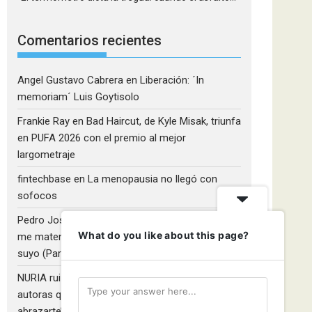
Comentarios recientes
Angel Gustavo Cabrera
en
Liberación: ´In
memoriam´ Luis Goytisolo
Frankie Ray
en
Bad Haircut, de Kyle Misak, triunfa
en PUFA 2026 con el premio al mejor
largometraje
fintechbase
en
La menopausia no llegó con
sofocos
Pedro José Camacho Barrios
en
¡Diles que no
What do you like about this page?
me maten!»: El Rulfo que el cine venezolano hizo
suyo (Parte 2)
NURIA ruiz fernandez
en
Libros que nadie lee y
autoras que no hacen ruido: Redescubriendo ‘Y
abrazarte’, de Clara Asunción García