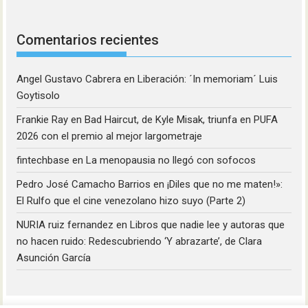
Comentarios recientes
Angel Gustavo Cabrera
en
Liberación: ´In memoriam´ Luis
Goytisolo
Frankie Ray
en
Bad Haircut, de Kyle Misak, triunfa en PUFA
2026 con el premio al mejor largometraje
fintechbase
en
La menopausia no llegó con sofocos
Pedro José Camacho Barrios
en
¡Diles que no me maten!»:
El Rulfo que el cine venezolano hizo suyo (Parte 2)
NURIA ruiz fernandez
en
Libros que nadie lee y autoras que
no hacen ruido: Redescubriendo ‘Y abrazarte’, de Clara
Asunción García