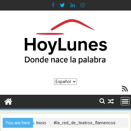
Saltar
al
contenido
Elegir
Feed R
un
idioma
You are here
Inicio
#la_red_de_teatros_flamencos