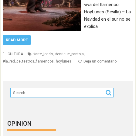
viva del flamenco.
HoyLunes (Sevilla) – La
Navidad en el sur no se
explica…
READ MORE
,
,
CULTURA
#arte_jondo
#enrique_pantoja
,
#la_red_de_teatros_flamencos
hoylunes
Deja un comentario
OPINION