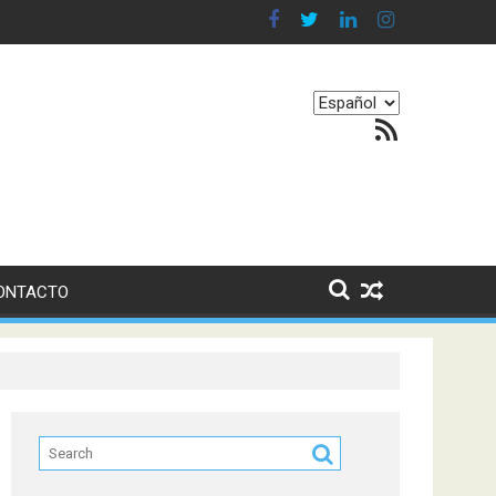
en nuestro equilibrio emocional
Elegir
Feed RSS
un
idioma
ONTACTO