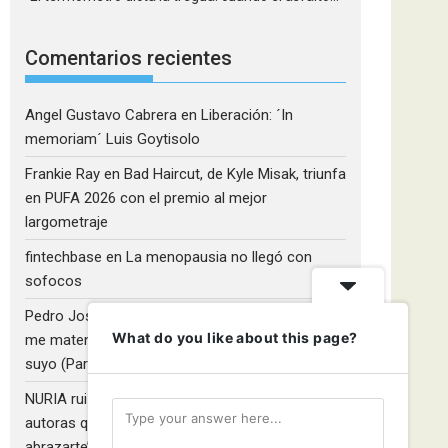
Comentarios recientes
Angel Gustavo Cabrera
en
Liberación: ´In
memoriam´ Luis Goytisolo
Frankie Ray
en
Bad Haircut, de Kyle Misak, triunfa
en PUFA 2026 con el premio al mejor
largometraje
fintechbase
en
La menopausia no llegó con
sofocos
Pedro José Camacho Barrios
en
¡Diles que no
What do you like about this page?
me maten!»: El Rulfo que el cine venezolano hizo
suyo (Parte 2)
NURIA ruiz fernandez
en
Libros que nadie lee y
autoras que no hacen ruido: Redescubriendo ‘Y
abrazarte’, de Clara Asunción García