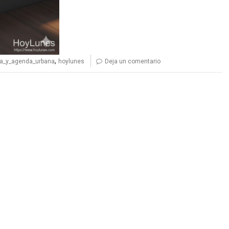
,
da_y_agenda_urbana
hoylunes
Deja un comentario