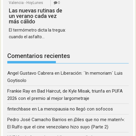
Valencia - HoyLunes
0
Las nuevas rutinas de
un verano cada vez
más cálido
El termómetro dicta la tregua:
cuando el asfalto...
Comentarios recientes
Angel Gustavo Cabrera
en
Liberación: ´In memoriam´ Luis
Goytisolo
Frankie Ray
en
Bad Haircut, de Kyle Misak, triunfa en PUFA
2026 con el premio al mejor largometraje
fintechbase
en
La menopausia no llegó con sofocos
Pedro José Camacho Barrios
en
¡Diles que no me maten!»:
El Rulfo que el cine venezolano hizo suyo (Parte 2)