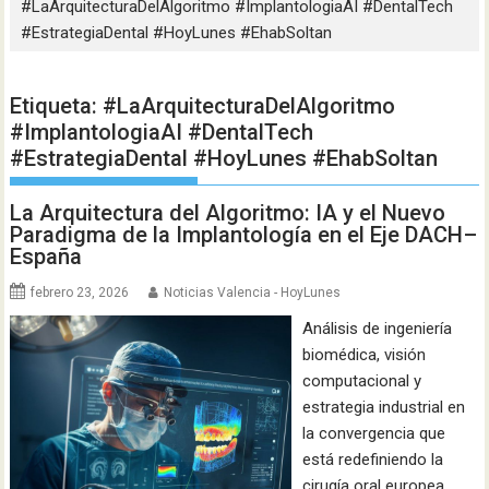
#LaArquitecturaDelAlgoritmo #ImplantologiaAI #DentalTech
#EstrategiaDental #HoyLunes #EhabSoltan
Etiqueta:
#LaArquitecturaDelAlgoritmo
#ImplantologiaAI #DentalTech
#EstrategiaDental #HoyLunes #EhabSoltan
La Arquitectura del Algoritmo: IA y el Nuevo
Paradigma de la Implantología en el Eje DACH–
España
febrero 23, 2026
Noticias Valencia - HoyLunes
Análisis de ingeniería
biomédica, visión
computacional y
estrategia industrial en
la convergencia que
está redefiniendo la
cirugía oral europea.