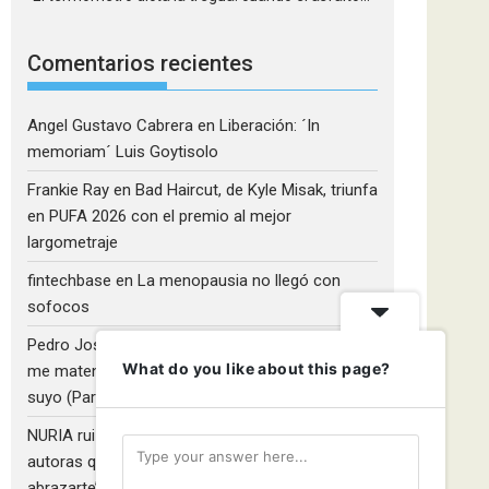
Comentarios recientes
Angel Gustavo Cabrera
en
Liberación: ´In
memoriam´ Luis Goytisolo
Frankie Ray
en
Bad Haircut, de Kyle Misak, triunfa
en PUFA 2026 con el premio al mejor
largometraje
fintechbase
en
La menopausia no llegó con
sofocos
Pedro José Camacho Barrios
en
¡Diles que no
What do you like about this page?
me maten!»: El Rulfo que el cine venezolano hizo
suyo (Parte 2)
NURIA ruiz fernandez
en
Libros que nadie lee y
autoras que no hacen ruido: Redescubriendo ‘Y
abrazarte’, de Clara Asunción García