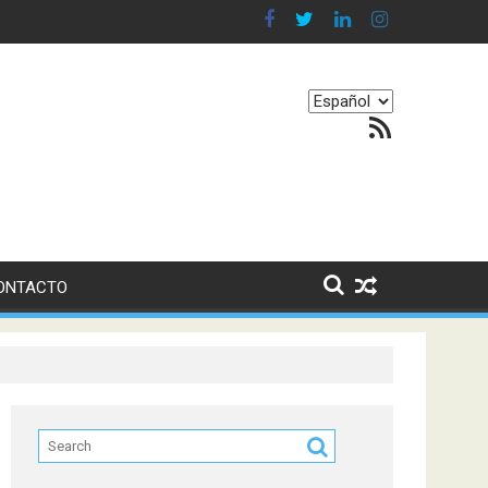
 en nuestro equilibrio emocional
Elegir
Feed RSS
un
idioma
ONTACTO