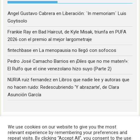
Angel Gustavo Cabrera
en
Liberación: ´In memoriam´ Luis
Goytisolo
Frankie Ray
en
Bad Haircut, de Kyle Misak, triunfa en PUFA
2026 con el premio al mejor largometraje
fintechbase
en
La menopausia no llegó con sofocos
Pedro José Camacho Barrios
en
¡Diles que no me maten!»:
El Rulfo que el cine venezolano hizo suyo (Parte 2)
NURIA ruiz fernandez
en
Libros que nadie lee y autoras que
no hacen ruido: Redescubriendo ‘Y abrazarte’, de Clara
Asunción García
We use cookies on our website to give you the most
relevant experience by remembering your preferences and
repeat visits. By clicking “Accept All”, you consent to the use