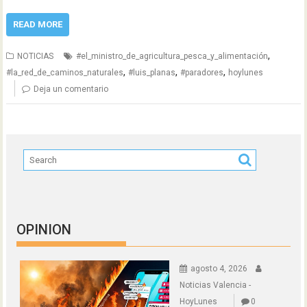
READ MORE
,
NOTICIAS
#el_ministro_de_agricultura_pesca_y_alimentación
,
,
,
#la_red_de_caminos_naturales
#luis_planas
#paradores
hoylunes
Deja un comentario
OPINION
agosto 4, 2026
Noticias Valencia -
HoyLunes
0