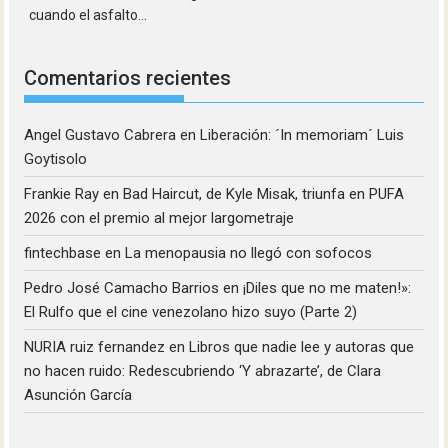
cuando el asfalto...
Comentarios recientes
Angel Gustavo Cabrera
en
Liberación: ´In memoriam´ Luis
Goytisolo
Frankie Ray
en
Bad Haircut, de Kyle Misak, triunfa en PUFA
2026 con el premio al mejor largometraje
fintechbase
en
La menopausia no llegó con sofocos
Pedro José Camacho Barrios
en
¡Diles que no me maten!»:
El Rulfo que el cine venezolano hizo suyo (Parte 2)
NURIA ruiz fernandez
en
Libros que nadie lee y autoras que
no hacen ruido: Redescubriendo ‘Y abrazarte’, de Clara
Asunción García