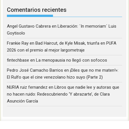
Comentarios recientes
Angel Gustavo Cabrera
en
Liberación: ´In memoriam´ Luis
Goytisolo
Frankie Ray
en
Bad Haircut, de Kyle Misak, triunfa en PUFA
2026 con el premio al mejor largometraje
fintechbase
en
La menopausia no llegó con sofocos
Pedro José Camacho Barrios
en
¡Diles que no me maten!»:
El Rulfo que el cine venezolano hizo suyo (Parte 2)
NURIA ruiz fernandez
en
Libros que nadie lee y autoras que
no hacen ruido: Redescubriendo ‘Y abrazarte’, de Clara
Asunción García