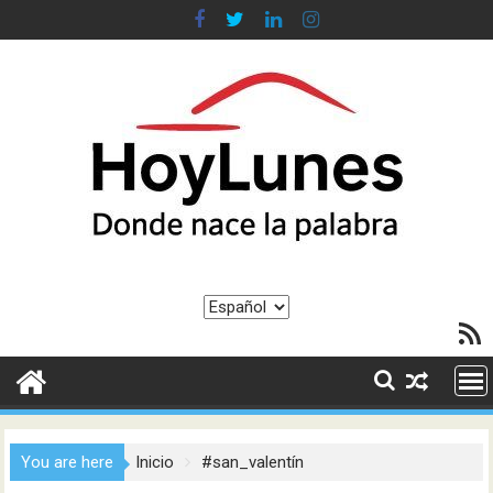
Saltar
al
contenido
Elegir
Feed R
un
idioma
You are here
Inicio
#san_valentín