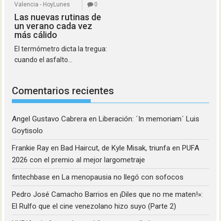
Valencia - HoyLunes
0
Las nuevas rutinas de
un verano cada vez
más cálido
El termómetro dicta la tregua:
cuando el asfalto...
Comentarios recientes
Angel Gustavo Cabrera
en
Liberación: ´In memoriam´ Luis
Goytisolo
Frankie Ray
en
Bad Haircut, de Kyle Misak, triunfa en PUFA
2026 con el premio al mejor largometraje
fintechbase
en
La menopausia no llegó con sofocos
Pedro José Camacho Barrios
en
¡Diles que no me maten!»:
El Rulfo que el cine venezolano hizo suyo (Parte 2)