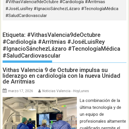
#VithasValencia9deOctubre #Cardiología #Arritmias
#JoséLuisRey #IgnacioSánchezLázaro #TecnologíaMédica
#SaludCardiovascular
Etiqueta:
#VithasValencia9deOctubre
#Cardiología #Arritmias #JoséLuisRey
#IgnacioSánchezLázaro #TecnologíaMédica
#SaludCardiovascular
Vithas Valencia 9 de Octubre impulsa su
liderazgo en cardiología con la nueva Unidad
de Arritmias
marzo 17, 2026
Noticias Valencia - HoyLunes
La combinación de la
última tecnología y de
un equipo de
profesionales altamente
cualificado permite el