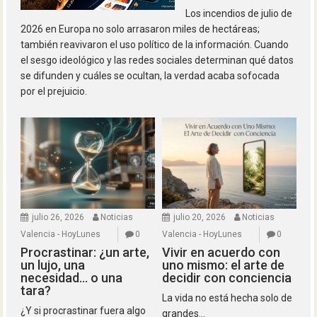
Los incendios de julio de
2026 en Europa no solo arrasaron miles de hectáreas;
también reavivaron el uso político de la información. Cuando
el sesgo ideológico y las redes sociales determinan qué datos
se difunden y cuáles se ocultan, la verdad acaba sofocada
por el prejuicio.
julio 26, 2026
Noticias
julio 20, 2026
Noticias
Valencia - HoyLunes
0
Valencia - HoyLunes
0
Procrastinar: ¿un arte,
Vivir en acuerdo con
un lujo, una
uno mismo: el arte de
necesidad… o una
decidir con conciencia
tara?
La vida no está hecha solo de
¿Y si procrastinar fuera algo
grandes...