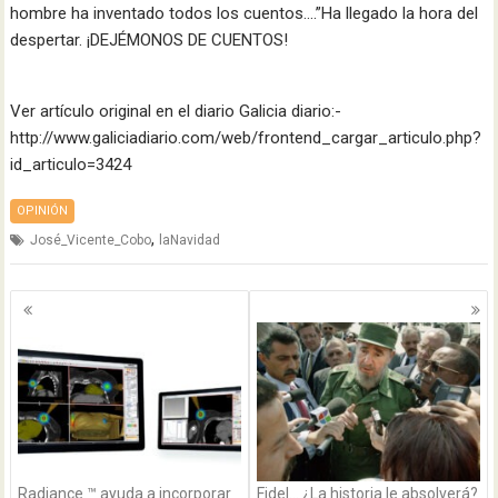
hombre ha inventado todos los cuentos….”Ha llegado la hora del
despertar. ¡DEJÉMONOS DE CUENTOS!
Ver artículo original en el diario Galicia diario:-
http://www.galiciadiario.com/web/frontend_cargar_articulo.php?
id_articulo=3424
OPINIÓN
,
José_Vicente_Cobo
laNavidad
Navegación
de
entradas
Radiance ™ ayuda a incorporar
Fidel… ¿La historia le absolverá?