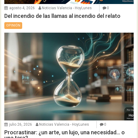
agosto 4, 2026
Noticias Valencia - HoyLunes
0
Del incendio de las llamas al incendio del relato
OPINIÓN
julio 26, 2026
Noticias Valencia - HoyLunes
0
Procrastinar: ¿un arte, un lujo, una necesidad… o
una tara?