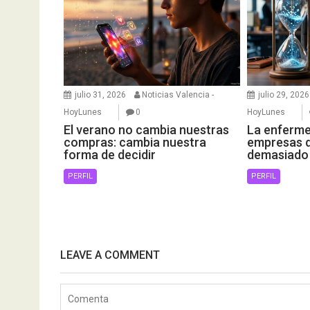
julio 31, 2026
Noticias Valencia -
julio 29, 2026
HoyLunes
0
HoyLunes
El verano no cambia nuestras
La enfermed
compras: cambia nuestra
empresas 
forma de decidir
demasiado
PERFIL
PERFIL
LEAVE A COMMENT