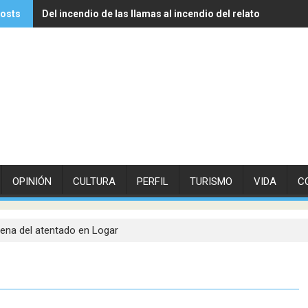
posts
Del incendio de las llamas al incendio del relato
Experto de Vithas explica cómo las olas de calor influyen 
OPINIÓN
CULTURA
PERFIL
TURISMO
VIDA
C
ena del atentado en Logar