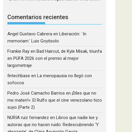
Comentarios recientes
Angel Gustavo Cabrera
en
Liberación: ´In
memoriam´ Luis Goytisolo
Frankie Ray
en
Bad Haircut, de Kyle Misak, triunfa
en PUFA 2026 con el premio al mejor
largometraje
fintechbase
en
La menopausia no llegó con
sofocos
Pedro José Camacho Barrios
en
¡Diles que no
me maten!»: El Rulfo que el cine venezolano hizo
suyo (Parte 2)
NURIA ruiz fernandez
en
Libros que nadie lee y
autoras que no hacen ruido: Redescubriendo ‘Y
abrazarte’, de Clara Asunción García