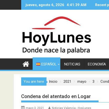
Saltar
jueves, agosto 6, 2026
4:41:40 AM
Recent 
al
contenido
ESPAÑOL
NOTICIAS
ECONOMÍA
You are here
Inicio
2021
mayo
3
Cond
Condena del atentado en Logar
mayo 3, 2021
Noticias Valencia - HoyLunes