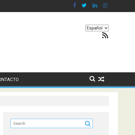
en nuestro equilibrio emocional
Elegir
Feed RSS
un
idioma
ONTACTO