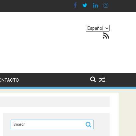
en nuestro equilibrio emocional
Elegir
Feed RSS
un
idioma
ONTACTO