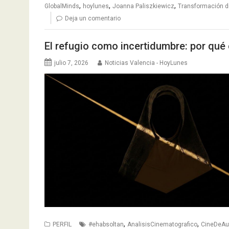
,
,
,
GlobalMinds
hoylunes
Joanna Paliszkiewicz
Transformación di
Deja un comentario
El refugio como incertidumbre: por qué
julio 7, 2026
Noticias Valencia - HoyLunes
,
,
PERFIL
#ehabsoltan
AnalisisCinematografico
CineDeAu