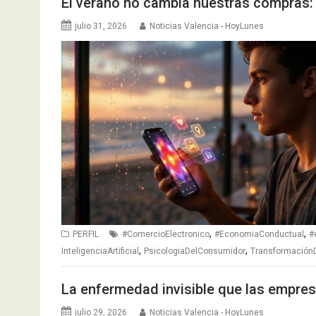
El verano no cambia nuestras compras:
julio 31, 2026
Noticias Valencia - HoyLunes
,
,
PERFIL
#ComercioElectronico
#EconomiaConductual
#
,
,
InteligenciaArtificial
PsicologiaDelConsumidor
TransformaciónD
La enfermedad invisible que las empr
julio 29, 2026
Noticias Valencia - HoyLunes