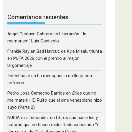
Comentarios recientes
Angel Gustavo Cabrera
en
Liberación: ´In
memoriam´ Luis Goytisolo
Frankie Ray
en
Bad Haircut, de Kyle Misak, triunfa
en PUFA 2026 con el premio al mejor
largometraje
fintechbase
en
La menopausia no llegó con
sofocos
Pedro José Camacho Barrios
en
¡Diles que no
me maten!»: El Rulfo que el cine venezolano hizo
suyo (Parte 2)
NURIA ruiz fernandez
en
Libros que nadie lee y
autoras que no hacen ruido: Redescubriendo ‘Y
abrazarte’, de Clara Asunción García