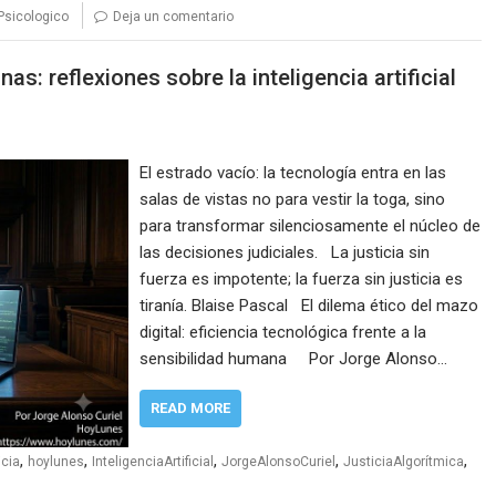
rPsicologico
Deja un comentario
s: reflexiones sobre la inteligencia artificial
El estrado vacío: la tecnología entra en las
salas de vistas no para vestir la toga, sino
para transformar silenciosamente el núcleo de
las decisiones judiciales. La justicia sin
fuerza es impotente; la fuerza sin justicia es
tiranía. Blaise Pascal El dilema ético del mazo
digital: eficiencia tecnológica frente a la
sensibilidad humana Por Jorge Alonso…
READ MORE
,
,
,
,
,
cia
hoylunes
InteligenciaArtificial
JorgeAlonsoCuriel
JusticiaAlgorítmica