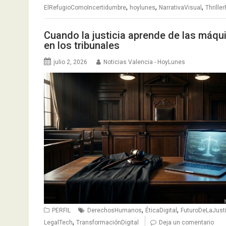
,
,
,
ElRefugioComoIncertidumbre
hoylunes
NarrativaVisual
Thrille
Cuando la justicia aprende de las máquina
en los tribunales
julio 2, 2026
Noticias Valencia - HoyLunes
,
,
PERFIL
DerechosHumanos
ÉticaDigital
FuturoDeLaJusti
,
LegalTech
TransformaciónDigital
Deja un comentario