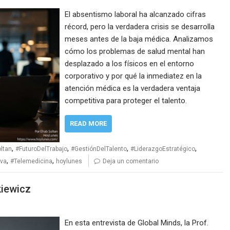
El absentismo laboral ha alcanzado cifras
récord, pero la verdadera crisis se desarrolla
meses antes de la baja médica. Analizamos
cómo los problemas de salud mental han
desplazado a los físicos en el entorno
corporativo y por qué la inmediatez en la
atención médica es la verdadera ventaja
competitiva para proteger el talento.
READ MORE
,
,
,
,
ltan
#FuturoDelTrabajo
#GestiónDelTalento
#LiderazgoEstratégico
,
,
iva
#Telemedicina
hoylunes
Deja un comentario
kiewicz
En esta entrevista de Global Minds, la Prof.