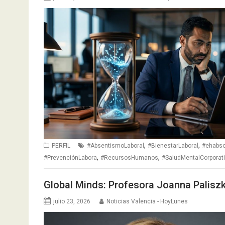
,
,
PERFIL
#AbsentismoLaboral
#BienestarLaboral
#ehabso
,
,
#PrevenciónLabora
#RecursosHumanos
#SaludMentalCorporat
Global Minds: Profesora Joanna Palisz
julio 23, 2026
Noticias Valencia - HoyLunes