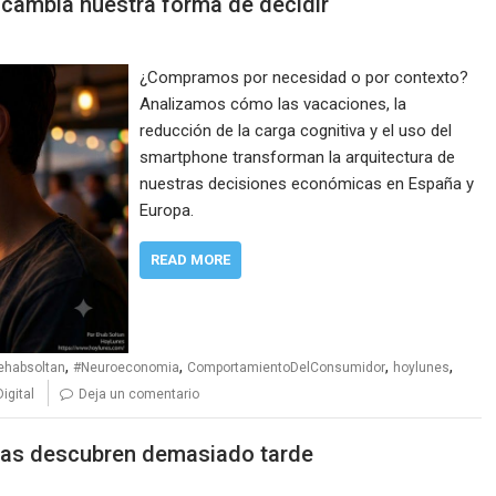
 cambia nuestra forma de decidir
¿Compramos por necesidad o por contexto?
Analizamos cómo las vacaciones, la
reducción de la carga cognitiva y el uso del
smartphone transforman la arquitectura de
nuestras decisiones económicas en España y
Europa.
READ MORE
,
,
,
,
ehabsoltan
#Neuroeconomia
ComportamientoDelConsumidor
hoylunes
igital
Deja un comentario
esas descubren demasiado tarde