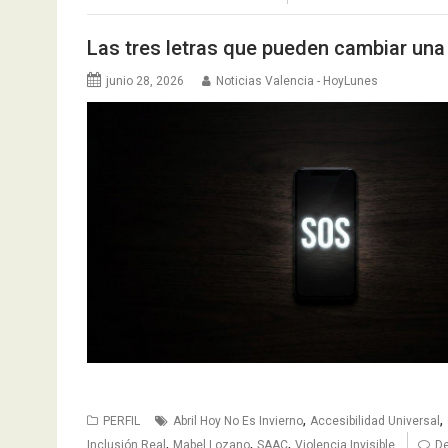
Las tres letras que pueden cambiar una
junio 28, 2026
Noticias Valencia - HoyLunes
,
,
PERFIL
Abril Hoy No Es Invierno
Accesibilidad Universal
,
,
,
Inclusión Real
Mabel Lozano
SAAC
Violencia Invisible
De