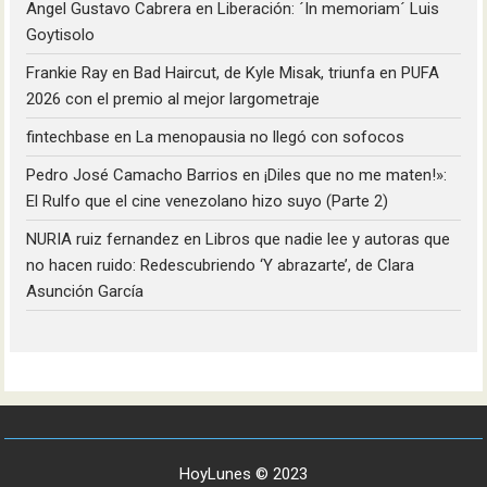
Angel Gustavo Cabrera
en
Liberación: ´In memoriam´ Luis
Goytisolo
Frankie Ray
en
Bad Haircut, de Kyle Misak, triunfa en PUFA
2026 con el premio al mejor largometraje
fintechbase
en
La menopausia no llegó con sofocos
Pedro José Camacho Barrios
en
¡Diles que no me maten!»:
El Rulfo que el cine venezolano hizo suyo (Parte 2)
NURIA ruiz fernandez
en
Libros que nadie lee y autoras que
no hacen ruido: Redescubriendo ‘Y abrazarte’, de Clara
Asunción García
HoyLunes © 2023