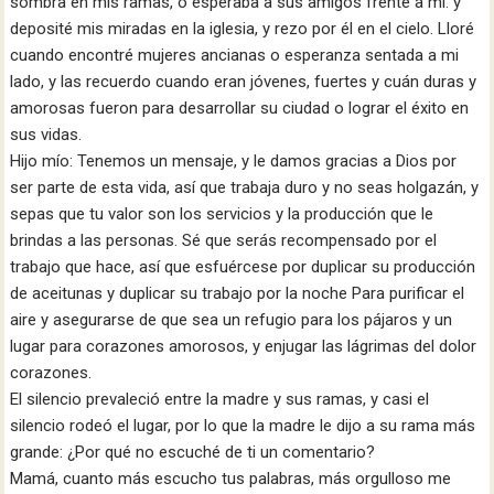
sombra en mis ramas, o esperaba a sus amigos frente a mí. y
deposité mis miradas en la iglesia, y rezo por él en el cielo. Lloré
cuando encontré mujeres ancianas o esperanza sentada a mi
lado, y las recuerdo cuando eran jóvenes, fuertes y cuán duras y
amorosas fueron para desarrollar su ciudad o lograr el éxito en
sus vidas.
Hijo mío: Tenemos un mensaje, y le damos gracias a Dios por
ser parte de esta vida, así que trabaja duro y no seas holgazán, y
sepas que tu valor son los servicios y la producción que le
brindas a las personas. Sé que serás recompensado por el
trabajo que hace, así que esfuércese por duplicar su producción
de aceitunas y duplicar su trabajo por la noche Para purificar el
aire y asegurarse de que sea un refugio para los pájaros y un
lugar para corazones amorosos, y enjugar las lágrimas del dolor
corazones.
El silencio prevaleció entre la madre y sus ramas, y casi el
silencio rodeó el lugar, por lo que la madre le dijo a su rama más
grande: ¿Por qué no escuché de ti un comentario?
Mamá, cuanto más escucho tus palabras, más orgulloso me