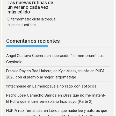
Las nuevas rutinas de
un verano cada vez
más cálido
El termómetro dicta la tregua:
cuando el asfalto...
Comentarios recientes
Angel Gustavo Cabrera
en
Liberación: ´In memoriam´ Luis
Goytisolo
Frankie Ray
en
Bad Haircut, de Kyle Misak, triunfa en PUFA
2026 con el premio al mejor largometraje
fintechbase
en
La menopausia no llegó con sofocos
Pedro José Camacho Barrios
en
¡Diles que no me maten!»:
El Rulfo que el cine venezolano hizo suyo (Parte 2)
NURIA ruiz fernandez
en
Libros que nadie lee y autoras que