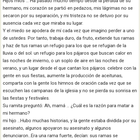
Hijos míos … Ha pasado mucho tiempo desde la pérdida de su
hermano, mi corazón se partió en pedazos, mis lágrimas no se
secaron por su separación, y mi tristeza no se detuvo por su
ausencia cada vez que miraba su lugar.
Y el miedo se apodera de mí cada vez que imagino perder a uno
de ustedes. Por tanto, trabaja duro, da fruto, extiende tus ramas
y haz de tus ramas un refugio para los que se refugian de la
lluvia o del sol. un refugio para los pájaros que buscan calor en
las noches de invierno, o un soplo de aire en las noches de
verano, y un lugar desde el que cantan los pájaros. celebre con la
gente en sus fiestas, aumente la producción de aceitunas,
comparta con la gente los himnos de oración cada vez que se
escuchen las campanas de la iglesia y no se pierda su sonrisa en
las fiestas y festivales.
Su ramita preguntó: Ah, mamá … ¿Cuál es la razón para matar a
mi hermano?
mi hijo …Hubo muchas historias, y la gente estaba dividida por su
asesinato, algunos apoyaron su asesinato y algunos
denunciaron…Era una rama fuerte, decían: sus ramas se