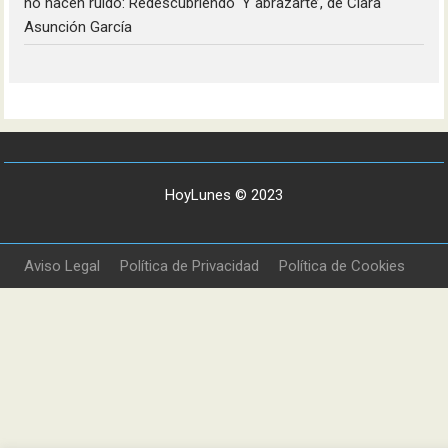
no hacen ruido: Redescubriendo ‘Y abrazarte’, de Clara
Asunción García
HoyLunes © 2023
Aviso Legal
Política de Privacidad
Política de Cookies