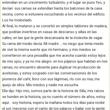
extendían en un crecimiento turbulento, y el lugar se puso feo, y
decían: sus ramas se extendían hasta los balcones de la casa
vecina, como si estuviera escuchando a los vecinos del edificio.
Los he molestado.
Al final, lo mataron y se convirtió en simples tablones de madera,
que podrían invertirse en casas de descanso y sillas en las
calles, en las que la gente descansaría de la molestia de vagar.
Su rama del medio decía: Mi madre … no niego que tenía miedo
de vivir la misma suerte que mi hermano, y mis miedos se
convirtieron en una pesadilla que me acecha cuando estoy lejos
de mis ojos, y ya no me alegro. en los pájaros que habitan en mis
ramas, no encuentro aliciente para duplicar mi producción de
aceitunas, y estoy ocupado con las conversaciones de los
pioneros del café, lloro con sus lágrimas, río con su risa, me
quejo de ellos. Mis miedos y nadie me escucha.
Ella dijo: Hijo mío, somos parte de la historia de Silla, mis raíces
se hunden en la historia, ya no cuento el número de años, estoy
aquí .. soy historia, espero la mañana todos los días para recibir
el sol, mecerse con el canto de los pájaros y bailar con la gente