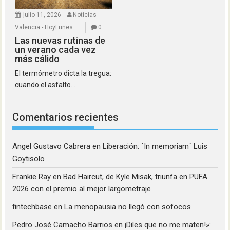
julio 11, 2026
Noticias
Valencia - HoyLunes
0
Las nuevas rutinas de
un verano cada vez
más cálido
El termómetro dicta la tregua:
cuando el asfalto...
Comentarios recientes
Angel Gustavo Cabrera
en
Liberación: ´In memoriam´ Luis
Goytisolo
Frankie Ray
en
Bad Haircut, de Kyle Misak, triunfa en PUFA
2026 con el premio al mejor largometraje
fintechbase
en
La menopausia no llegó con sofocos
Pedro José Camacho Barrios
en
¡Diles que no me maten!»: