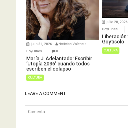
julio 20, 2026
HoyLunes
Liberación
Goytisolo
julio 31, 2026
Noticias Valencia -
CULTURA
HoyLunes
0
María J. Adelantado: Escribir
‘Utopía 2036’ cuando todos
escriben el colapso
CULTURA
LEAVE A COMMENT