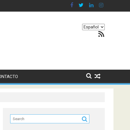
 en nuestro equilibrio emocional
Elegir
Feed RSS
un
idioma
ONTACTO