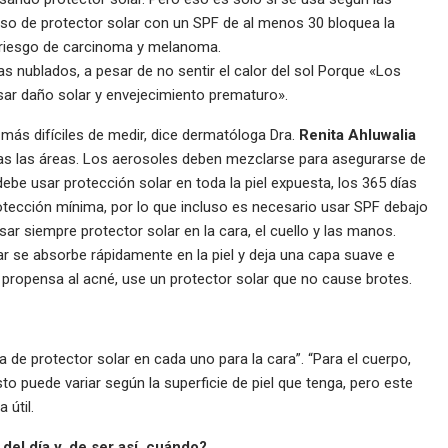
 uso de protector solar con un SPF de al menos 30 bloquea la
el riesgo de carcinoma y melanoma.
as nublados, a pesar de no sentir el calor del sol Porque «Los
sar daño solar y envejecimiento prematuro».
 más difíciles de medir, dice dermatóloga Dra.
Renita Ahluwalia
as las áreas. Los aerosoles deben mezclarse para asegurarse de
ebe usar protección solar en toda la piel expuesta, los 365 días
rotección mínima, por lo que incluso es necesario usar SPF debajo
sar siempre protector solar en la cara, el cuello y las manos.
lar se absorbe rápidamente en la piel y deja una capa suave e
l propensa al acné, use un protector solar que no cause brotes.
 de protector solar en cada uno para la cara”. “Para el cuerpo,
o puede variar según la superficie de piel que tenga, pero este
 útil.
 del día y, de ser así, cuándo?