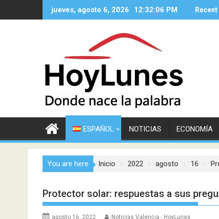
Saltar
jueves, agosto 6, 2026
12:32:07 PM
Recent
al
contenido
ESPAÑOL
NOTICIAS
ECONOMÍA
You are here
Inicio
2022
agosto
16
Pr
Protector solar: respuestas a sus preg
agosto 16, 2022
Noticias Valencia - HoyLunes