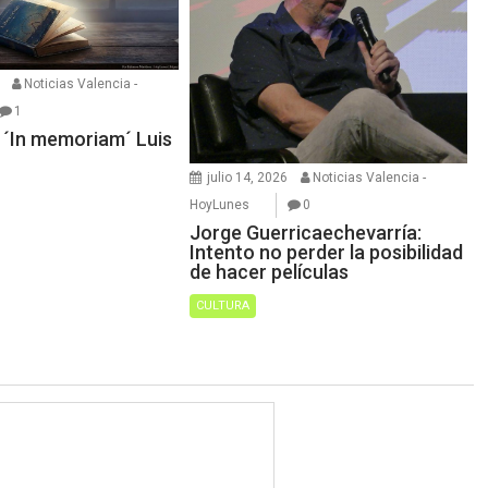
Noticias Valencia -
1
: ´In memoriam´ Luis
julio 14, 2026
Noticias Valencia -
HoyLunes
0
Jorge Guerricaechevarría:
Intento no perder la posibilidad
de hacer películas
CULTURA