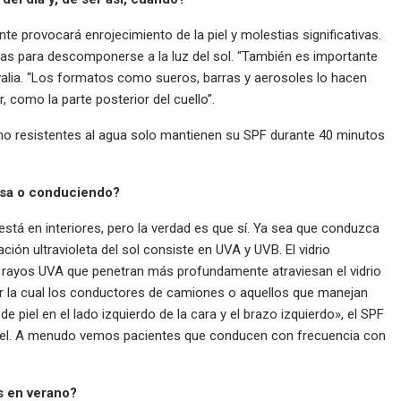
e provocará enrojecimiento de la piel y molestias significativas.
as para descomponerse a la luz del sol. “También es importante
uwalia. “Los formatos como sueros, barras y aerosoles lo hacen
ar, como la parte posterior del cuello”.
o resistentes al agua solo mantienen su SPF durante 40 minutos
asa o conduciendo?
stá en interiores, pero la verdad es que sí. Ya sea que conduzca
ción ultravioleta del sol consiste en UVA y UVB. El vidrio
 rayos UVA que penetran más profundamente atraviesan el vidrio
por la cual los conductores de camiones o aquellos que manejan
 piel en el lado izquierdo de la cara y el brazo izquierdo», el SPF
a piel. A menudo vemos pacientes que conducen con frecuencia con
as en verano?