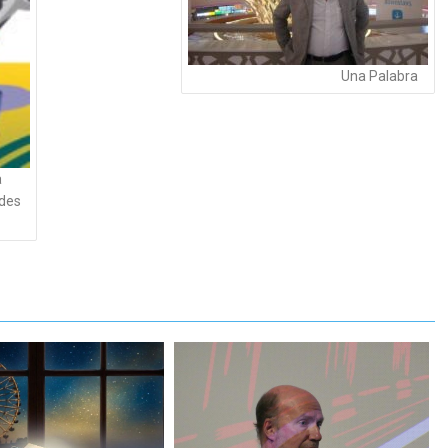
Una Palabra
a
udes