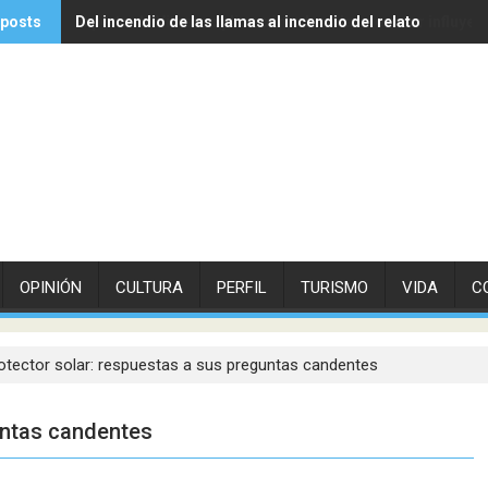
 posts
Del incendio de las llamas al incendio del relato
Experto de Vithas explica cómo las olas de calor influyen
OPINIÓN
CULTURA
PERFIL
TURISMO
VIDA
C
otector solar: respuestas a sus preguntas candentes
untas candentes