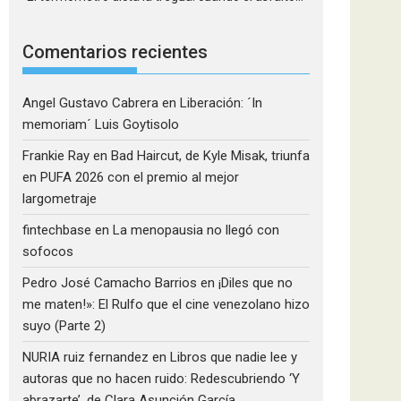
Comentarios recientes
Angel Gustavo Cabrera
en
Liberación: ´In
memoriam´ Luis Goytisolo
Frankie Ray
en
Bad Haircut, de Kyle Misak, triunfa
en PUFA 2026 con el premio al mejor
largometraje
fintechbase
en
La menopausia no llegó con
sofocos
Pedro José Camacho Barrios
en
¡Diles que no
me maten!»: El Rulfo que el cine venezolano hizo
suyo (Parte 2)
NURIA ruiz fernandez
en
Libros que nadie lee y
autoras que no hacen ruido: Redescubriendo ‘Y
abrazarte’, de Clara Asunción García