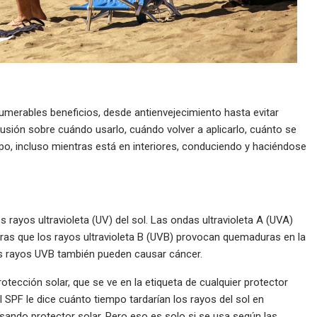
numerables beneficios, desde antienvejecimiento hasta evitar
sión sobre cuándo usarlo, cuándo volver a aplicarlo, cuánto se
po, incluso mientras está en interiores, conduciendo y haciéndose
os rayos ultravioleta (UV) del sol. Las ondas ultravioleta A (UVA)
tras que los rayos ultravioleta B (UVB) provocan quemaduras en la
Los rayos UVB también pueden causar cáncer.
rotección solar, que se ve en la etiqueta de cualquier protector
 SPF le dice cuánto tiempo tardarían los rayos del sol en
sando protector solar. Pero eso es solo si se usa según las