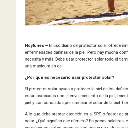
Hoylunes –
El uso diario de protector solar ofrece in
enfermedades dañinas de la piel. Pero hay mucha confu
necesita y más. Debe usar protector solar todo el tiem
una manicura en gel.
¿Por qué es necesario usar protector solar?
El protector solar ayuda a proteger la piel de los dañin
están asociadas con el envejecimiento de la piel, mien
piel y son conocidos por cambiar el color de la piel. 
A lo que debe prestar atención es al SPF, o factor de p
solar. ¿Qué significa ese número? En pocas palabras, el
enrojecer su piel en comparación con si no estuviera u