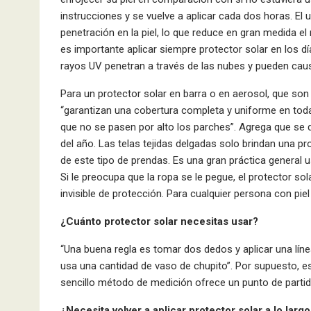
instrucciones y se vuelve a aplicar cada dos horas. El
penetración en la piel, lo que reduce en gran medida 
es importante aplicar siempre protector solar en los dí
rayos UV penetran a través de las nubes y pueden cau
Para un protector solar en barra o en aerosol, que son
“garantizan una cobertura completa y uniforme en tod
que no se pasen por alto los parches”. Agrega que se d
del año. Las telas tejidas delgadas solo brindan una p
de este tipo de prendas. Es una gran práctica general u
Si le preocupa que la ropa se le pegue, el protector so
invisible de protección. Para cualquier persona con pie
¿Cuánto protector solar necesitas usar?
“Una buena regla es tomar dos dedos y aplicar una línea
usa una cantidad de vaso de chupito”. Por supuesto, est
sencillo método de medición ofrece un punto de partida
¿Necesita volver a aplicar protector solar a lo largo