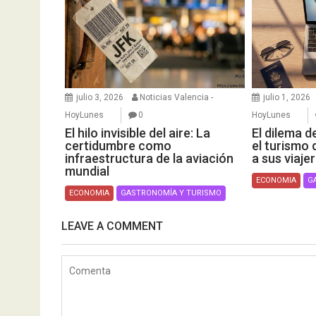
julio 3, 2026
Noticias Valencia -
julio 1, 2026
HoyLunes
0
HoyLunes
El hilo invisible del aire: La
El dilema d
certidumbre como
el turismo 
infraestructura de la aviación
a sus viaje
mundial
ECONOMIA
G
ECONOMIA
GASTRONOMÍA Y TURISMO
LEAVE A COMMENT