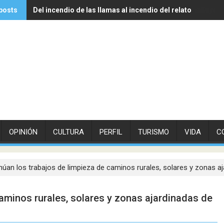
posts
Del incendio de las llamas al incendio del relato
Experto de Vithas explica cómo las olas de calor influyen
OPINIÓN
CULTURA
PERFIL
TURISMO
VIDA
C
núan los trabajos de limpieza de caminos rurales, solares y zonas aj
aminos rurales, solares y zonas ajardinadas de