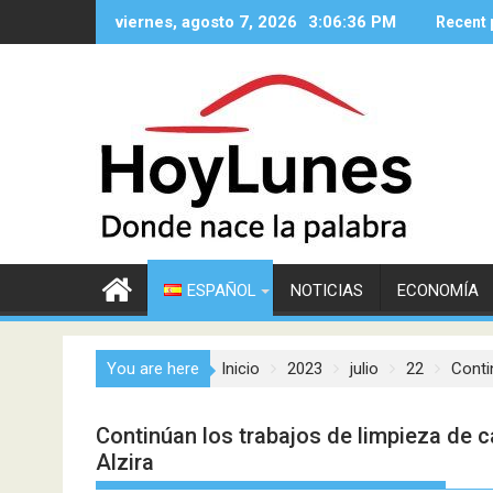
Saltar
viernes, agosto 7, 2026
3:06:37 PM
Recent 
al
contenido
ESPAÑOL
NOTICIAS
ECONOMÍA
You are here
Inicio
2023
julio
22
Conti
Continúan los trabajos de limpieza de c
Alzira