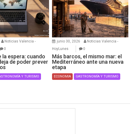
Noticias Valencia -
junio 30, 2026
Noticias Valencia -
0
HoyLunes
0
e la espera: cuando
Más barcos, el mismo mar: el
deja de poder prever
Mediterráneo ante una nueva
ros
etapa
ASTRONOMÍA Y TURISMO
ECONOMIA
GASTRONOMÍA Y TURISMO