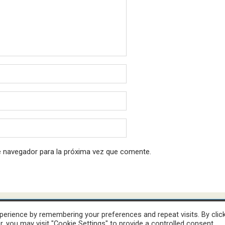
e navegador para la próxima vez que comente.
erience by remembering your preferences and repeat visits. By clic
HoyLunes © 2023
, you may visit "Cookie Settings" to provide a controlled consent.