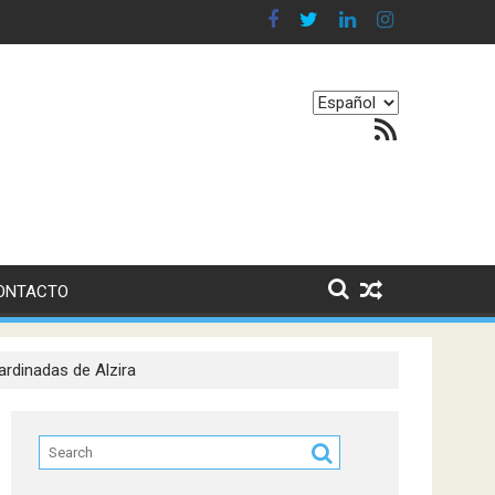
 en nuestro equilibrio emocional
Elegir
Feed RSS
un
idioma
ONTACTO
ardinadas de Alzira