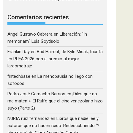
Comentarios recientes
Angel Gustavo Cabrera
en
Liberación: ´In
memoriam´ Luis Goytisolo
Frankie Ray
en
Bad Haircut, de Kyle Misak, triunfa
en PUFA 2026 con el premio al mejor
largometraje
fintechbase
en
La menopausia no llegó con
sofocos
Pedro José Camacho Barrios
en
¡Diles que no
me maten!»: El Rulfo que el cine venezolano hizo
suyo (Parte 2)
NURIA ruiz fernandez
en
Libros que nadie lee y
autoras que no hacen ruido: Redescubriendo ‘Y
abrazarte’, de Clara Asunción García