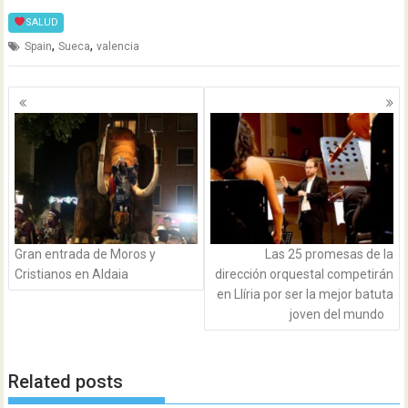
SALUD
,
,
Spain
Sueca
valencia
Navegación
de
entradas
Gran entrada de Moros y
Las 25 promesas de la
Cristianos en Aldaia
dirección orquestal competirán
en Llíria por ser la mejor batuta
joven del mundo
Related posts