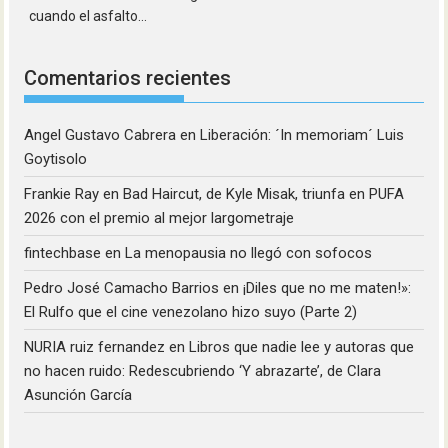
cuando el asfalto...
Comentarios recientes
Angel Gustavo Cabrera
en
Liberación: ´In memoriam´ Luis
Goytisolo
Frankie Ray
en
Bad Haircut, de Kyle Misak, triunfa en PUFA
2026 con el premio al mejor largometraje
fintechbase
en
La menopausia no llegó con sofocos
Pedro José Camacho Barrios
en
¡Diles que no me maten!»:
El Rulfo que el cine venezolano hizo suyo (Parte 2)
NURIA ruiz fernandez
en
Libros que nadie lee y autoras que
no hacen ruido: Redescubriendo ‘Y abrazarte’, de Clara
Asunción García